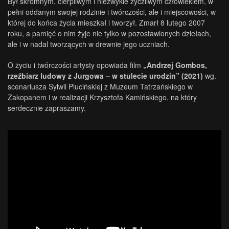
Był skromnym, cierpliwym i niezwykle życzliwym człowiekiem, w
pełni oddanym swojej rodzinie i twórczości, ale i miejscowości, w
której do końca życia mieszkał i tworzył. Zmarł 8 lutego 2007
roku, a pamięć o nim żyje nie tylko w pozostawionych dziełach,
ale i w nadal tworzących w drewnie jego uczniach.
O życiu i twórczości artysty opowiada film
„Andrzej Gombos,
rzeźbiarz ludowy z Jurgowa – w stulecie urodzin” (2021)
wg.
scenariusza Sylwii Plucińskiej z Muzeum Tatrzańskiego w
Zakopanem i w realizacji Krzysztofa Kamińskiego, na który
serdecznie zapraszamy.