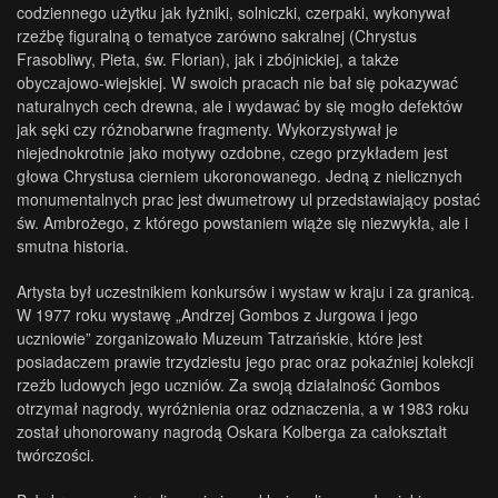
codziennego użytku jak łyżniki, solniczki, czerpaki, wykonywał
rzeźbę figuralną o tematyce zarówno sakralnej (Chrystus
Frasobliwy, Pieta, św. Florian), jak i zbójnickiej, a także
obyczajowo-wiejskiej. W swoich pracach nie bał się pokazywać
naturalnych cech drewna, ale i wydawać by się mogło defektów
jak sęki czy różnobarwne fragmenty. Wykorzystywał je
niejednokrotnie jako motywy ozdobne, czego przykładem jest
głowa Chrystusa cierniem ukoronowanego. Jedną z nielicznych
monumentalnych prac jest dwumetrowy ul przedstawiający postać
św. Ambrożego, z którego powstaniem wiąże się niezwykła, ale i
smutna historia.
Artysta był uczestnikiem konkursów i wystaw w kraju i za granicą.
W 1977 roku wystawę „Andrzej Gombos z Jurgowa i jego
uczniowie” zorganizowało Muzeum Tatrzańskie, które jest
posiadaczem prawie trzydziestu jego prac oraz pokaźniej kolekcji
rzeźb ludowych jego uczniów. Za swoją działalność Gombos
otrzymał nagrody, wyróżnienia oraz odznaczenia, a w 1983 roku
został uhonorowany nagrodą Oskara Kolberga za całokształt
twórczości.