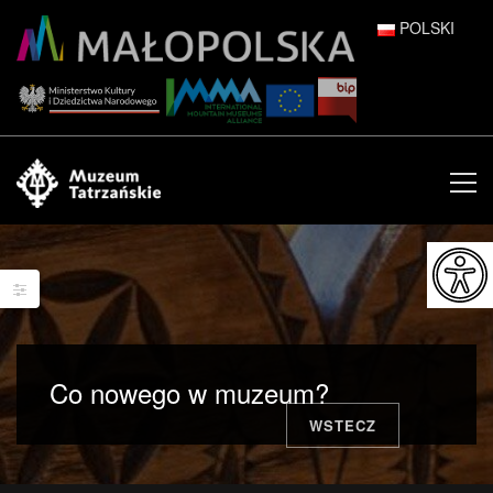
POLSKI
DEUTSCH
ENGLISH
ESPAÑOL
FRANÇAIS
ITALIANO
РУССКИЙ
Co nowego w muzeum?
中文 (中国)
WSTECZ
日本語