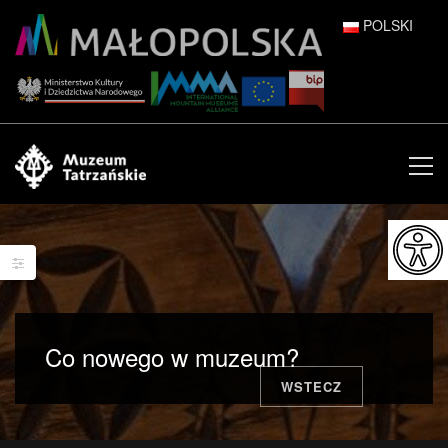
POLSKI
DEUTSCH
ENGLISH
ESPAÑOL
FRANÇAIS
ITALIANO
РУССКИЙ
Co nowego w muzeum?
中文 (中国)
WSTECZ
日本語