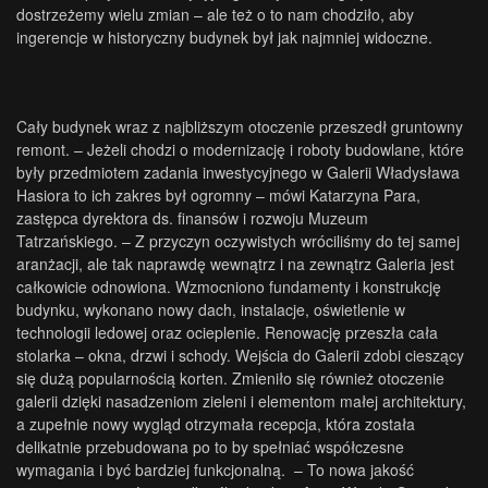
dostrzeżemy wielu zmian – ale też o to nam chodziło, aby
ingerencje w historyczny budynek był jak najmniej widoczne.
Cały budynek wraz z najbliższym otoczenie przeszedł gruntowny
remont. – Jeżeli chodzi o modernizację i roboty budowlane, które
były przedmiotem zadania inwestycyjnego w Galerii Władysława
Hasiora to ich zakres był ogromny – mówi Katarzyna Para,
zastępca dyrektora ds. finansów i rozwoju Muzeum
Tatrzańskiego. – Z przyczyn oczywistych wróciliśmy do tej samej
aranżacji, ale tak naprawdę wewnątrz i na zewnątrz Galeria jest
całkowicie odnowiona. Wzmocniono fundamenty i konstrukcję
budynku, wykonano nowy dach, instalacje, oświetlenie w
technologii ledowej oraz ocieplenie. Renowację przeszła cała
stolarka – okna, drzwi i schody. Wejścia do Galerii zdobi cieszący
się dużą popularnością korten. Zmieniło się również otoczenie
galerii dzięki nasadzeniom zieleni i elementom małej architektury,
a zupełnie nowy wygląd otrzymała recepcja, która została
delikatnie przebudowana po to by spełniać współczesne
wymagania i być bardziej funkcjonalną. – To nowa jakość