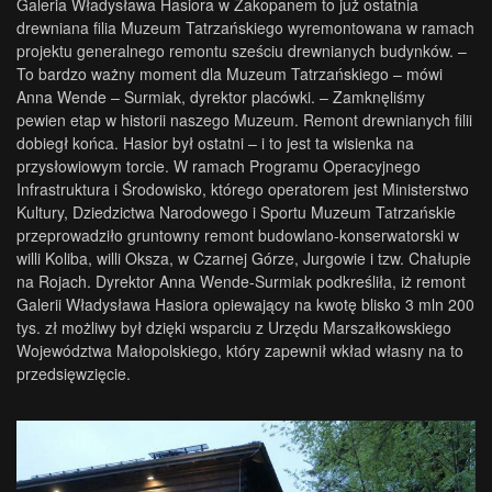
Galeria Władysława Hasiora w Zakopanem to już ostatnia
drewniana filia Muzeum Tatrzańskiego wyremontowana w ramach
projektu generalnego remontu sześciu drewnianych budynków. –
To bardzo ważny moment dla Muzeum Tatrzańskiego – mówi
Anna Wende – Surmiak, dyrektor placówki. – Zamknęliśmy
pewien etap w historii naszego Muzeum. Remont drewnianych filii
dobiegł końca. Hasior był ostatni – i to jest ta wisienka na
przysłowiowym torcie. W ramach Programu Operacyjnego
Infrastruktura i Środowisko, którego operatorem jest Ministerstwo
Kultury, Dziedzictwa Narodowego i Sportu Muzeum Tatrzańskie
przeprowadziło gruntowny remont budowlano-konserwatorski w
willi Koliba, willi Oksza, w Czarnej Górze, Jurgowie i tzw. Chałupie
na Rojach. Dyrektor Anna Wende-Surmiak podkreśliła, iż remont
Galerii Władysława Hasiora opiewający na kwotę blisko 3 mln 200
tys. zł możliwy był dzięki wsparciu z Urzędu Marszałkowskiego
Województwa Małopolskiego, który zapewnił wkład własny na to
przedsięwzięcie.