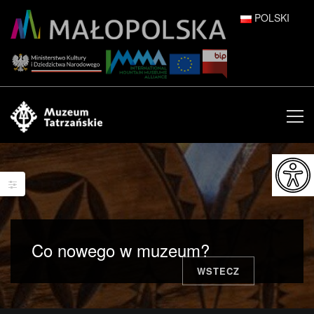
POLSKI
DEUTSCH
ENGLISH
ESPAÑOL
FRANÇAIS
ITALIANO
РУССКИЙ
Co nowego w muzeum?
中文 (中国)
WSTECZ
日本語