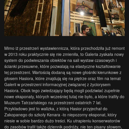
Mimo iż przestrzeń wystawiennicza, która przechodziła już remont
w 2013 roku praktycznie się nie zmieniła, to Galeria zyskała nowy
system do podwieszania obiektów na sali wystaw czasowych i
ścianki przesuwne, które pozwalają na elastyczne kształtowanie
tej przestrzeni. Wartością dodaną są nowe głośniki kierunkowe z
głosem Hasiora, które znajdują się na piętrze oraz film na temat
Galerii w przestrzeni informacyjnej związanej z życiorysem
Hasiora. Obok tego zwiedzający będą mogli podziwiać zupełnie
nowe eksponaty, których wcześniej tutaj nie było, a które trafiły do
Muzeum Tatrzańskiego na przestrzeni ostatnich 7 lat.
Przykładowo jest to walizka, z którą Hasior przyjechał do
Zakopanego do szkoły Kenara -to niepozorny eksponat, który
niesie w sobie bardzo dużo treści. Ku utrapieniu konserwatorów
do zasobów trafił także dziennik podróży, nie ten pisany słowem,