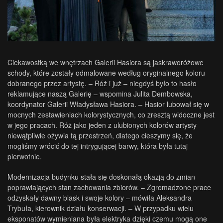
Ciekawostką we wnętrzach Galerii Hasiora są jaskraworóżowe
schody, które zostały odmalowane według oryginalnego koloru
dobranego przez artystę. – Róż i już – niegdyś było to hasło
reklamujące naszą Galerię – wspomina Julita Dembowska,
koordynator Galerii Władysława Hasiora. – Hasior lubował się w
mocnych zestawieniach kolorystycznych, co zresztą widoczne jest
w jego pracach. Róż jako jeden z ulubionych kolorów artysty
niewątpliwie ożywia tą przestrzeń, dlatego cieszymy się, że
mogliśmy wrócić do tej intrygującej barwy, która była tutaj
pierwotnie.
Modernizacja budynku stała się doskonałą okazją do zmian
poprawiających stan zachowania zbiorów. – Zgromadzone prace
odzyskały dawny blask i swoje kolory – mówiła Aleksandra
Trybuła, kierownik działu konserwacji. – W przypadku wielu
eksponatów wymieniana była elektryka dzięki czemu mogą one