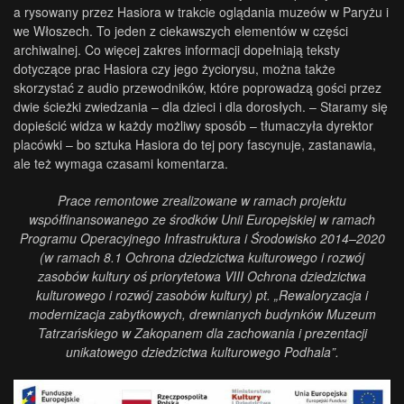
a rysowany przez Hasiora w trakcie oglądania muzeów w Paryżu i
we Włoszech. To jeden z ciekawszych elementów w części
archiwalnej. Co więcej zakres informacji dopełniają teksty
dotyczące prac Hasiora czy jego życiorysu, można także
skorzystać z audio przewodników, które poprowadzą gości przez
dwie ścieżki zwiedzania – dla dzieci i dla dorosłych. – Staramy się
dopieścić widza w każdy możliwy sposób – tłumaczyła dyrektor
placówki – bo sztuka Hasiora do tej pory fascynuje, zastanawia,
ale też wymaga czasami komentarza.
Prace remontowe zrealizowane w ramach projektu
współfinansowanego ze środków Unii Europejskiej w ramach
Programu Operacyjnego Infrastruktura i Środowisko 2014–2020
(w ramach 8.1 Ochrona dziedzictwa kulturowego i rozwój
zasobów kultury oś priorytetowa VIII Ochrona dziedzictwa
kulturowego i rozwój zasobów kultury) pt. „Rewaloryzacja i
modernizacja zabytkowych, drewnianych budynków Muzeum
Tatrzańskiego w Zakopanem dla zachowania i prezentacji
unikatowego dziedzictwa kulturowego Podhala”.