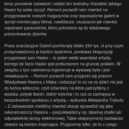
teraz ponownie zaświecić i oddać ten teatralny charakter jakiego
Hasior by sobie życzył. Remont pozwolił nam również na
przygotowanie nowych magazynów oraz wyposażenie galerii w
sprzęt monitorujący klimat, nawilżacze, osuszacze jak również
rejestrator parametrów, które potrzebne są do właściwego
prezentowania zbiorów.
Prace aranżacyjne Galerii pochłonęły blisko 250 tys. zł przy czym
przeprowadzono je bardzo dyskretne, ponieważ ekspozycję
przygotował sam Hasior – to jeden wielki asamblaż artysty,
którego de facto Hasior jest prekursorem na gruncie polskim. W
związku z tym nadmierna ingerencja w wystawę była i jest
niewskazana. – Remont pozwolił nam przyjrzeć się pracom
Władysława Hasiora z bliska i zobaczyć to co na co dzień nie jest
do końca widoczne, czyli sztandary na które patrzyliśmy z
wysoka, połysk tkanin, dobór kolorów i to coś co zachwyca w
bezpośrednim spotkaniu z artystą – wyliczała Aleksandra Trybuła.
– Z ciekawostek mieliśmy również okazje sprawdzić się jako
rekonstruktorzy Hasiora – poszukiwaliśmy np. idealnej chałki lub
odpowiedniej lampy elektronowej. Takie eksperymenty badawcze
zawsze są bardzo inspirujące. Przypomnę tylko, że to z czego