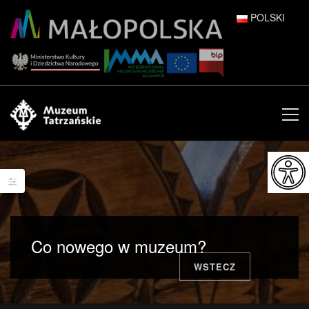
POLSKI
DEUTSCH
ENGLISH
ESPAÑOL
FRANÇAIS
ITALIANO
РУССКИЙ
Co nowego w muzeum?
中文 (中国)
WSTECZ
日本語