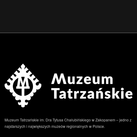
Muzeum Tatrzańskie im. Dra Tytusa Chałubińskiego w Zakopanem – jedno z
najstarszych i największych muzeów regionalnych w Polsce.