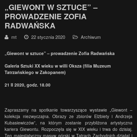
„GIEWONT W SZTUCE” –
PROWADZENIE ZOFIA
RADWAŃSKA
mt
22 stycznia 2020
Archiwum
„Giewont w sztuce” – prowadzenie Zofia Radwańska
Galeria Sztuki XX wieku w willi Oksza (filia Muzeum
Tatrzańskiego w Zakopanem)
21 II 2020, godz. 18.00
Zapraszamy na spotkanie towarzyszące wystawie „Giewont –
kolekcja niezwyczajna. Obrazy ze zbiorów Elżbiety i Andrzeja
Kubasiewiczów”, na którym zostanie przybliżona artystyczna
kariera Giewontu. Rozpoczęła się w XIX wieku i trwa do dzisiaj.
Ten majestatyczny masyw górski w Tatrach Zachodnich działał i