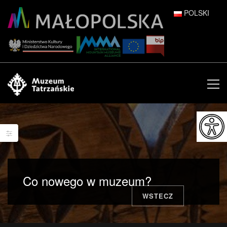
POLSKI
DEUTSCH
ENGLISH
ESPAÑOL
FRANÇAIS
ITALIANO
РУССКИЙ
Co nowego w muzeum?
中文 (中国)
WSTECZ
日本語