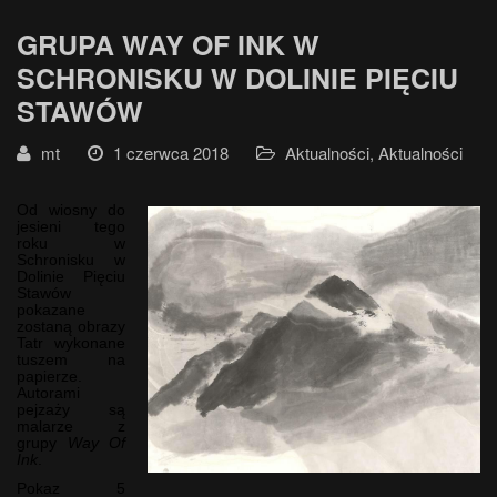
GRUPA WAY OF INK W
SCHRONISKU W DOLINIE PIĘCIU
STAWÓW
mt
1 czerwca 2018
Aktualności
,
Aktualności
Od wiosny do
jesieni tego
roku w
Schronisku w
Dolinie Pięciu
Stawów
pokazane
zostaną obrazy
Tatr wykonane
tuszem na
papierze.
Autorami
pejzaży są
malarze z
grupy
Way Of
Ink
.
Pokaz 5