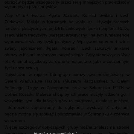
obrazów będzie wzbogacony przez serię mniejszych prac-szkiców
wykonanych przez artystów.
Way of Ink
tworzą: Agata Jóźwiak, Konrad Świtała i Lech
Żurkowski. Malują w Karpatach od wielu lat. Używają prostych
narzędzi plastycznych: pędzli kałankowych, tuszu i papieru. Darzą
szacunkiem tradycyjny warsztat artystyczny i na tym fundamencie
wypracowali własny język plastyczny. Wpisywani są w nurt sztuki
zwany japonizmem. Agata, Konrad i Lech stworzyli unikalne
obrazy w historii malarstwa tatrzańskiego. Góry stanowią dla
Way
of Ink
temat wyjątkowy zarówno w malarstwie, jak i w codziennym
życiu poza sztuką.
Dotychczas w rejonie Tatr grupa obrazy swe prezentowała: w
Galerii Władysława Hasiora (Muzeum Tatrzańskie), w Galerii
Antoniego Rząsy w Zakopanem oraz w Schronisku PTTK w
Dolinie Roztoki. Malarze chcą, by ich prace służyły ludziom gór i
wszystkim tym, dla których góry to magiczne, ulubione miejsce.
Serdecznie zapraszamy do oglądania wystawy. Z artystami
będzie można się spotkać i porozmawiać w Schronisku 4 czerwca
wieczorem.
Więcej szczegółów dotyczących grupy można znaleźć na stronie
internetowej
http://www.wayofink.pl/
oraz na facebooku: