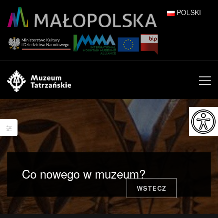
POLSKI
DEUTSCH
ENGLISH
ESPAÑOL
FRANÇAIS
ITALIANO
РУССКИЙ
Co nowego w muzeum?
中文 (中国)
WSTECZ
日本語