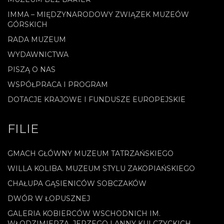
IMMA – MIĘDZYNARODOWY ZWIĄZEK MUZEÓW
GÓRSKICH
RADA MUZEUM
WYDAWNICTWA
PISZĄ O NAS
WSPÓŁPRACA I PROGRAM
DOTACJE KRAJOWE I FUNDUSZE EUROPEJSKIE
FILIE
GMACH GŁÓWNY MUZEUM TATRZAŃSKIEGO
WILLA KOLIBA. MUZEUM STYLU ZAKOPIAŃSKIEGO
CHAŁUPA GĄSIENICÓW SOBCZAKÓW
DWÓR W ŁOPUSZNEJ
GALERIA KOBIERCÓW WSCHODNICH IM.
WŁODZIMIERZA, JERZEGO I ANNY KULCZYCKICH