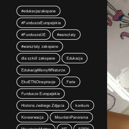
#edukacjazakopane
#FunduszeEuropejskie
#FunduszeUE
#warsztaty
#warsztaty zakopane
dla szkół zakopane
Edukacja
EdukacjęMamyWNaturze
EkoETNOinspiracje
Ferie
Fundusze Europejskie
Historia Jednego Zdjęcia
konkurs
Konserwacja
MountainPanorama
MountainsMatter
MT
SPEN