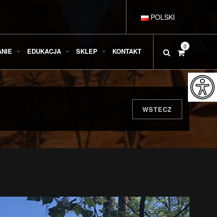
POLSKI
DEUTSCH
0
ANIE
EDUKACJA
SKLEP
KONTAKT
ENGLISH
ESPAÑOL
WSTECZ
FRANÇAIS
ITALIANO
РУССКИЙ