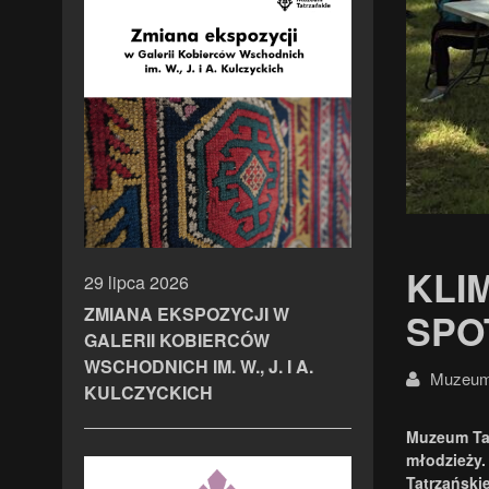
KLI
29 lipca 2026
ZMIANA EKSPOZYCJI W
SPOT
GALERII KOBIERCÓW
WSCHODNICH IM. W., J. I A.
Muzeum 
KULCZYCKICH
Muzeum Tat
młodzieży.
Tatrzański