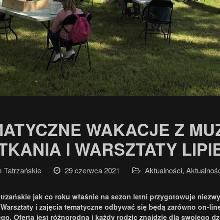
MATYCZNE WAKACJE Z MU
KANIA I WARSZTATY LIPIEC
Tatrzańskie
29 czerwca 2021
Aktualności
,
Aktualnoś
rzańskie jak co roku właśnie na sezon letni przygotowuje niezwy
 Warsztaty i zajęcia tematyczne odbywać się będą zarówno on-lin
ego. Oferta jest różnorodna i każdy rodzic znajdzie dla swojego 