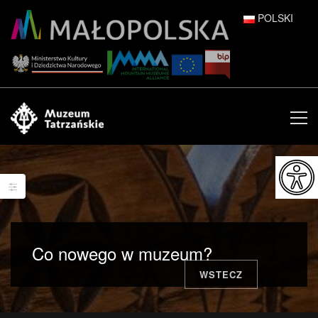
POLSKI
DEUTSCH
ENGLISH
ESPAÑOL
FRANÇAIS
ITALIANO
РУССКИЙ
Co nowego w muzeum?
中文 (中国)
WSTECZ
日本語