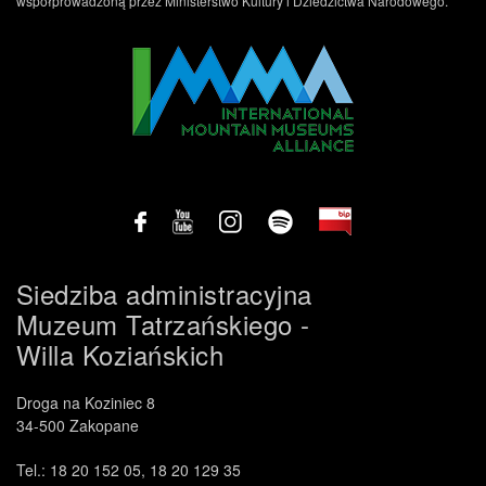
współprowadzoną przez Ministerstwo Kultury i Dziedzictwa Narodowego.
Siedziba administracyjna
Muzeum Tatrzańskiego -
.
Willa Koziańskich
Droga na Koziniec 8
34-500 Zakopane
Tel.: 18 20 152 05, 18 20 129 35