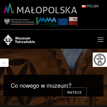
POLSKI
DEUTSCH
ENGLISH
ESPAÑOL
FRANÇAIS
ITALIANO
РУССКИЙ
Co nowego w muzeum?
中文 (中国)
WSTECZ
日本語