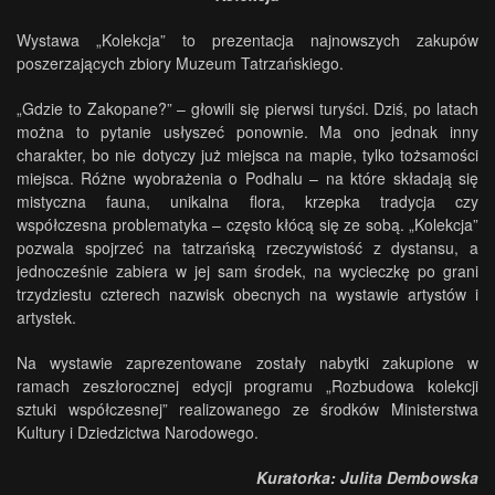
Wystawa „Kolekcja” to prezentacja najnowszych zakupów
poszerzających zbiory Muzeum Tatrzańskiego.
„Gdzie to Zakopane?” – głowili się pierwsi turyści. Dziś, po latach
można to pytanie usłyszeć ponownie. Ma ono jednak inny
charakter, bo nie dotyczy już miejsca na mapie, tylko tożsamości
miejsca. Różne wyobrażenia o Podhalu – na które składają się
mistyczna fauna, unikalna flora, krzepka tradycja czy
współczesna problematyka – często kłócą się ze sobą. „Kolekcja”
pozwala spojrzeć na tatrzańską rzeczywistość z dystansu, a
jednocześnie zabiera w jej sam środek, na wycieczkę po grani
trzydziestu czterech nazwisk obecnych na wystawie artystów i
artystek.
Na wystawie zaprezentowane zostały nabytki zakupione w
ramach zeszłorocznej edycji programu „Rozbudowa kolekcji
sztuki współczesnej” realizowanego ze środków Ministerstwa
Kultury i Dziedzictwa Narodowego.
Kuratorka: Julita Dembowska