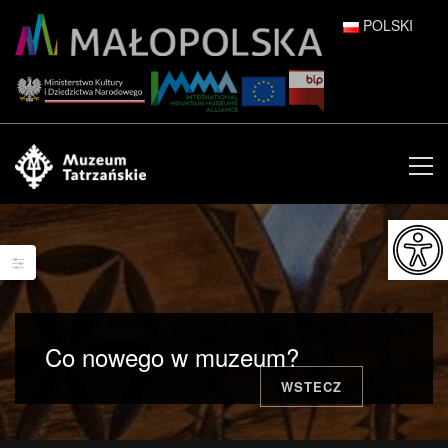
POLSKI
DEUTSCH
ENGLISH
ESPAÑOL
FRANÇAIS
ITALIANO
РУССКИЙ
Co nowego w muzeum?
中文 (中国)
WSTECZ
日本語