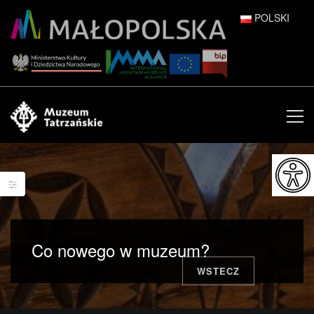
POLSKI
DEUTSCH
ENGLISH
ESPAÑOL
FRANÇAIS
ITALIANO
РУССКИЙ
Co nowego w muzeum?
中文 (中国)
WSTECZ
日本語