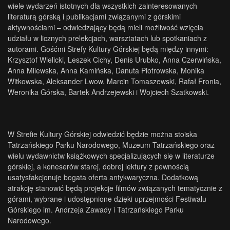
wiele wydarzeń istotnych dla wszystkich zainteresowanych
literaturą górską i publikacjami związanymi z górskimi
aktywnościami – odwiedzający będą mieli możliwość wzięcia
udziału w licznych prelekcjach, warsztatach lub spotkaniach z
autorami. Gośćmi Strefy Kultury Górskiej będą między innymi:
Krzysztof Wielicki, Leszek Cichy, Denis Urubko, Anna Czerwińska,
Anna Milewska, Anna Kamińska, Danuta Piotrowska, Monika
Witkowska, Aleksander Lwow, Marcin Tomaszewski, Rafał Fronia,
Weronika Górska, Bartek Andrzejewski i Wojciech Szatkowski.
W Strefie Kultury Górskiej odwiedzić będzie można stoiska
Tatrzańskiego Parku Narodowego, Muzeum Tatrzańskiego oraz
wielu wydawnictw książkowych specjalizujących się w literaturze
górskiej, a koneserów starej, dobrej lektury z pewnością
usatysfakcjonuje bogata oferta antykwaryczna. Dodatkową
atrakcję stanowić będą projekcje filmów związanych tematycznie z
górami, wybrane i udostępnione dzięki uprzejmości Festiwalu
Górskiego im. Andrzeja Zawady i Tatrzańskiego Parku
Narodowego.