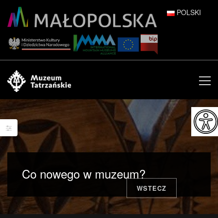
POLSKI
DEUTSCH
ENGLISH
ESPAÑOL
FRANÇAIS
ITALIANO
РУССКИЙ
Co nowego w muzeum?
中文 (中国)
WSTECZ
日本語