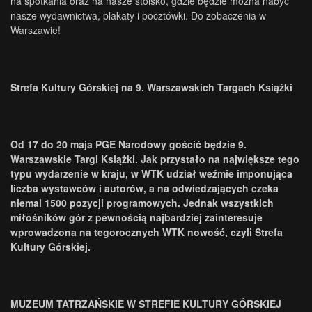
na spotkania oraz na nasze stoisko, gdzie będzie można nabyć
nasze wydawnictwa, plakaty i pocztówki. Do zobaczenia w
Warszawie!
Strefa Kultury Górskiej na 9. Warszawskich Targach Książki
Od 17 do 20 maja PGE Narodowy gościć będzie 9.
Warszawskie Targi Książki. Jak przystało na największe tego
typu wydarzenie w kraju, w WTK udział weźmie imponująca
liczba wystawców i autorów, a na odwiedzających czeka
niemal 1500 pozycji programowych. Jednak wszystkich
miłośników gór z pewnością najbardziej zainteresuje
wprowadzona na tegorocznych WTK nowość, czyli Strefa
Kultury Górskiej.
MUZEUM TATRZAŃSKIE W STREFIE KULTURY GÓRSKIEJ