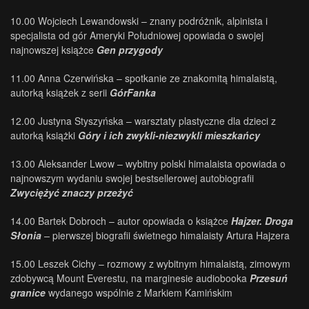
10.00 Wojciech Lewandowski – znany podróżnik, alpinista i
specjalista od gór Ameryki Południowej opowiada o swojej
najnowszej książce
Gen przygody
11.00 Anna Czerwińska – spotkanie ze znakomitą himalaistą,
autorką książek z serii
GórFanka
12.00 Justyna Styszyńska – warsztaty plastyczne dla dzieci z
autorką książki
Góry i ich zwykli-niezwykli mieszkańcy
13.00 Aleksander Lwow – wybitny polski himalaista opowiada o
najnowszym wydaniu swojej bestsellerowej autobiografii
Zwyciężyć znaczy przeżyć
14.00 Bartek Dobroch – autor opowiada o książce
Hajzer. Droga
Słonia
–
pierwszej biografii świetnego himalaisty Artura Hajzera
15.00 Leszek Cichy – rozmowy z wybitnym himalaistą, zimowym
zdobywcą Mount Everestu, na marginesie audiobooka
Przesuń
granice
wydanego wspólnie z Markiem Kamińskim