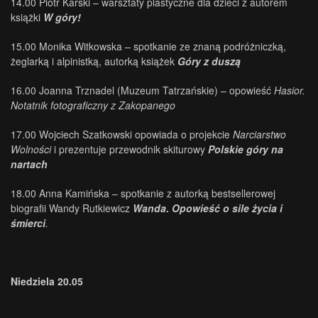
14.00 Piotr Karski – warsztaty plastyczne dla dzieci z autorem
książki
W góry!
15.00 Monika Witkowska – spotkanie ze znaną podróżniczką,
żeglarką i alpinistką, autorką książek
Góry z duszą
16.00 Joanna Trznadel (Muzeum Tatrzańskie) – opowieść
Hasior.
Notatnik fotograficzny z Zakopanego
17.00 Wojciech Szatkowski opowiada o projekcie
Narciarstwo
Wolności
i prezentuje przewodnik skiturowy
Polskie góry na
nartach
18.00 Anna Kamińska – spotkanie z autorką bestsellerowej
biografii Wandy Rutkiewicz
Wanda
.
Opowieść o sile życia i
śmierci
.
Niedziela 20.05