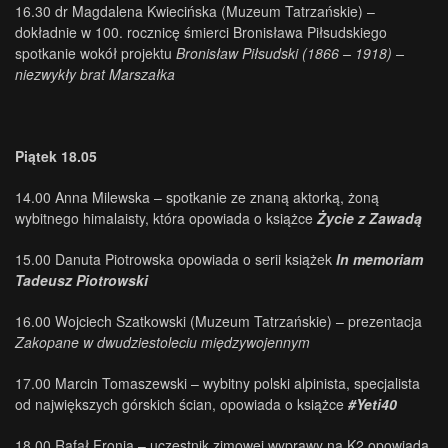
16.30 dr Magdalena Kwiecińska (Muzeum Tatrzańskie) –
dokładnie w 100. rocznicę śmierci Bronisława Piłsudskiego
spotkanie wokół projektu
Bronisław Piłsudski (1866 – 1918) –
niezwykły brat Marszałka
Piątek 18.05
14.00 Anna Milewska – spotkanie ze znaną aktorką, żoną
wybitnego himalaisty, która opowiada o książce
Życie z Zawadą
15.00 Danuta Piotrowska opowiada o serii książek
In memoriam
Tadeusz Piotrowski
16.00 Wojciech Szatkowski (Muzeum Tatrzańskie) – prezentacja
Zakopane w dwudziestoleciu międzywojennym
17.00 Marcin Tomaszewski – wybitny polski alpinista, specjalista
od największych górskich ścian, opowiada o książce
#Yeti40
18.00 Rafał Fronia – uczestnik zimowej wyprawy na K2 opowiada