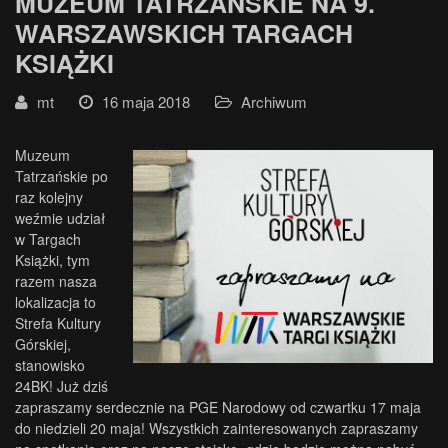
MUZEUM TATRZAŃSKIE NA 9.
WARSZAWSKICH TARGACH
KSIĄŻKI
mt
16 maja 2018
Archiwum
Muzeum
Tatrzańskie po
raz kolejny
weźmie udział
w Targach
Książki, tym
razem nasza
lokalizacja to
Strefa Kultury
Górskiej,
stanowisko
24BK! Już dziś
zapraszamy serdecznie na PGE Narodowy od czwartku 17 maja
do niedzieli 20 maja! Wszystkich zainteresowanych zapraszamy