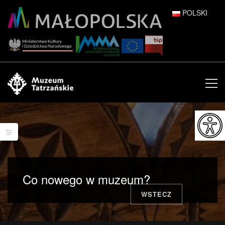
POLSKI
DEUTSCH
ENGLISH
ESPAÑOL
FRANÇAIS
ITALIANO
РУССКИЙ
Co nowego w muzeum?
中文 (中国)
WSTECZ
日本語