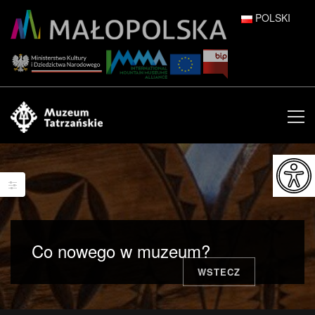
POLSKI
DEUTSCH
ENGLISH
ESPAÑOL
FRANÇAIS
ITALIANO
РУССКИЙ
Co nowego w muzeum?
中文 (中国)
WSTECZ
日本語