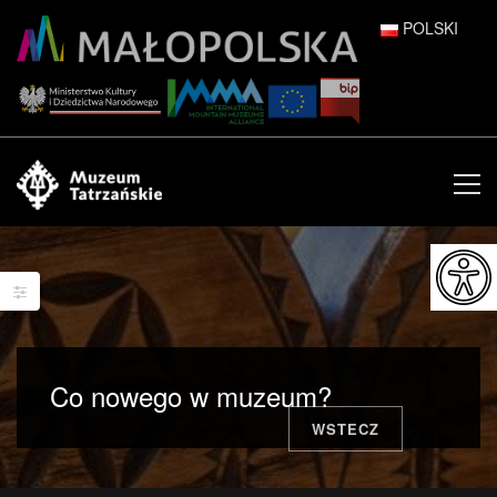
POLSKI
DEUTSCH
ENGLISH
ESPAÑOL
FRANÇAIS
ITALIANO
РУССКИЙ
Co nowego w muzeum?
中文 (中国)
WSTECZ
日本語