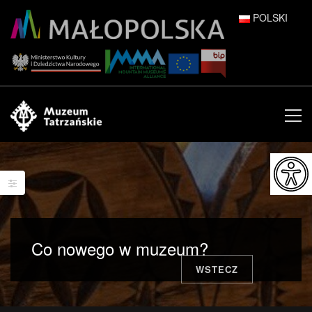
POLSKI
DEUTSCH
ENGLISH
ESPAÑOL
FRANÇAIS
ITALIANO
РУССКИЙ
Co nowego w muzeum?
中文 (中国)
WSTECZ
日本語