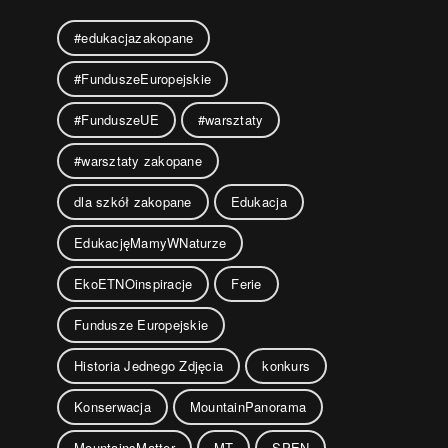
#edukacjazakopane
#FunduszeEuropejskie
#FunduszeUE
#warsztaty
#warsztaty zakopane
dla szkół zakopane
Edukacja
EdukacjęMamyWNaturze
EkoETNOinspiracje
Ferie
Fundusze Europejskie
Historia Jednego Zdjęcia
konkurs
Konserwacja
MountainPanorama
MountainsMatter
MT
SPEN