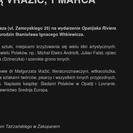
sza (
ul. Zamoyskiego 25) na wydarzenie
Opatijska Riviera
 urodzin
Stanisława Ignacego Witkiewicza.
sztuki, miejscami krzyżowania się wielu idei artystycznych,
wielu Polaków, np.: Michał Elwiro Andriolli, Julian Fałat, ojciec
a
(
Dzineczka
) i szerokie grono innych.
opowie dr Małgorzata
Vražić
, literaturoznawczyni,
witkacolożka
,
 szlakami twórców, pisarzy i wszystkich innych przyjezdnych,
yk. Napisała książkę: Śladami Polaków w
Opatiji
i
Lovranie
.
ydawnictwo
Srednja
Europa.
uzeum Tatrzańskiego w Zakopanem