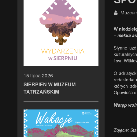
Muzeum 
W niedziel
– mekka ar
Słynne uzd
kulturalnych
i syn Witki
O adriatyck
15 lipca 2026
redaktorka 
SIERPIEŃ W MUZEUM
których zd
TATRZAŃSKIM
Opowieść o 
Wstęp wol
Zdjęcie: St