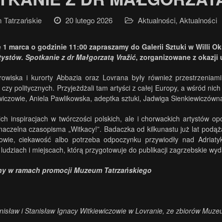
Tatrzańskie
20 lutego 2026
Aktualności
,
Aktualności
ę 1 marca o godzinie 11:00 zapraszamy do
Galerii Sztuki w Willi Ok
tystów. Spotkanie z dr
Małgorzatą Vražić
, zorganizowane z okazji
rowiska i kurorty
Abbazia
oraz
Lovrana
były również przestrzeniami 
 czy politycznych. Przyjeżdżali tam artyści z całej Europy, a wśród nich 
ewiczowie, Aniela Pawlikowska, adeptka sztuki, Jadwiga
Sienkiewiczówn
ich inspiracjach w twórczości polskich, ale i chorwackich artystów 
naczelna czasopisma „Witkacy!”. Badaczka od kilkunastu już lat podąża
rowie, ciekawość albo potrzeba odpoczynku przywiodły nad Adriat
ludziach i miejscach, którą przygotowuje do publikacji zagrzebskie w
ny w ramach promocji Muzeum Tatrzańskiego
anisław i Stanisław Ignacy Witkiewiczowie w Lovranie, ze zbiorów M