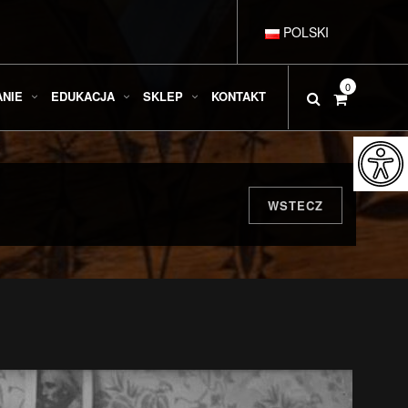
POLSKI
DEUTSCH
0
ANIE
EDUKACJA
SKLEP
KONTAKT
ENGLISH
ESPAÑOL
WSTECZ
FRANÇAIS
ITALIANO
РУССКИЙ