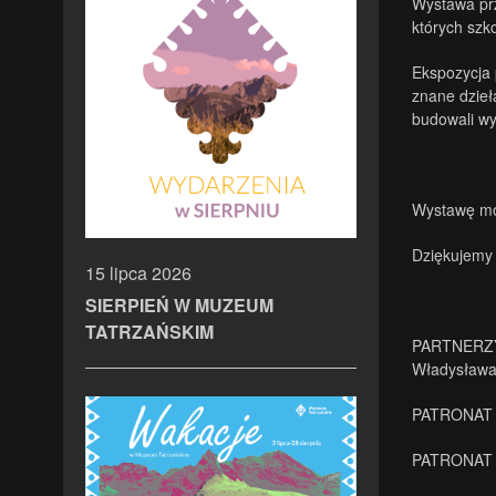
Wystawa prz
których szk
Ekspozycja 
znane dzieł
budowali wy
Wystawę moż
Dziękujemy 
15 lipca 2026
SIERPIEŃ W MUZEUM
TATRZAŃSKIM
PARTNERZY 
Władysława
PATRONAT 
PATRONAT M