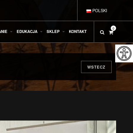
POLSKI
DEUTSCH
0
ANIE
EDUKACJA
SKLEP
KONTAKT
ENGLISH
ESPAÑOL
WSTECZ
FRANÇAIS
ITALIANO
РУССКИЙ