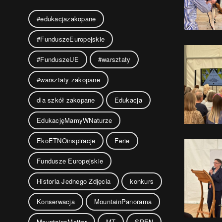
#edukacjazakopane
#FunduszeEuropejskie
#FunduszeUE
#warsztaty
#warsztaty zakopane
dla szkół zakopane
Edukacja
EdukacjęMamyWNaturze
EkoETNOinspiracje
Ferie
Fundusze Europejskie
Historia Jednego Zdjęcia
konkurs
Konserwacja
MountainPanorama
MountainsMatter
MT
SPEN