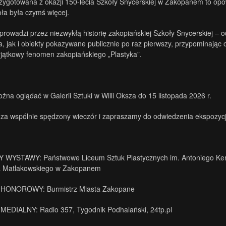
ygotowana z okazji 150-lecia Szkoły Snycerskiej w Zakopanem to opowi
oła była czymś więcej.
prowadzi przez niezwykłą historię zakopiańskiej Szkoły Snycerskiej –
a, jak i obiekty pokazywane publicznie po raz pierwszy, przypominając 
jątkowy fenomen zakopiańskiego „Plastyka”.
na oglądać w Galerii Sztuki w Willi Oksza do 15 listopada 2026 r.
za wspólnie spędzony wieczór i zapraszamy do odwiedzenia ekspozycj
WYSTAWY: Państwowe Liceum Sztuk Plastycznych im. Antoniego Ken
 Matlakowskiego w Zakopanem
HONOROWY: Burmistrz Miasta Zakopane
EDIALNY: Radio 357, Tygodnik Podhalański,
24tp.pl