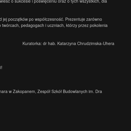
eść o sukcesie i poświęceniu oraz o tych wszystkich, dla
 od jej początków po współczesność. Prezentuje zarówno
o twórcach, pedagogach i uczniach, którzy przez pokolenia
Kuratorka: dr hab. Katarzyna Chrudzimska-Uhera
i!
ara w Zakopanem, Zespół Szkół Budowlanych im. Dra