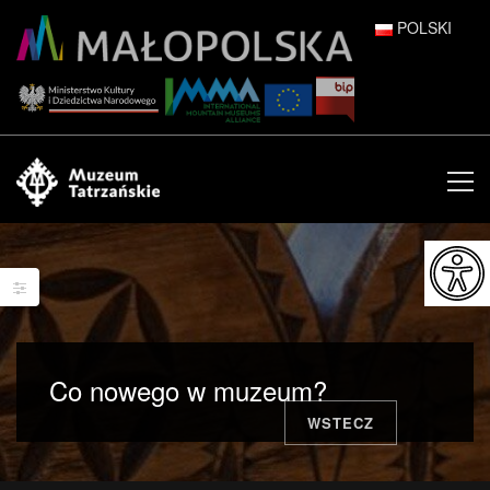
POLSKI
DEUTSCH
ENGLISH
ESPAÑOL
FRANÇAIS
ITALIANO
РУССКИЙ
Co nowego w muzeum?
中文 (中国)
WSTECZ
日本語