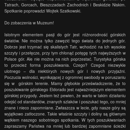
Tatrach, Gorcach, Bieszczadach Zachodnich i Beskidzie Niskim.
Spotkanie poprowadzi Wojtek Szatkowski.
Do zobaczenia w Muzeum!
Istotnym elementem pasji do gór jest różnorodność górskich
światów. Nie można tylko zawęzić tego świata do jednych gór.
Dobrze jest trzymać się skalistych Tatr, wchodzić na ich wysokie
szczyty i przełęcze, przy tym chłonąć potęgę tych najwyższych w
Polsce gór. Ale nie można na nich poprzestać. Turystyka górska
to przecież forma poszukiwania. Czego? Czegoś niezwykle
ulotnego – dla niektórych nowych gór i nowych przyjaźni.
Poczucia wolności, wynikającej z ogromnej swobody w poruszaniu
się w górskim terenie. Mamy głębokie przeświadczenie, że to
poszukiwanie górskiego Eldorado jest najważniejszym elementem
górskiej przygody. Jestem też pewien, że warto w takim działaniu
odejść od standardów, znanych szlaków i poszukać tego, co mniej
znane i nieco zapomniane. Zwłaszcza w lecie, gdy nasze góry są
wyjątkowo zatłoczone. Takie właśnie szczyty i doliny są głównym
wątkiem naszego sobotniego spotkania. W tych poszukiwaniach
zapraszamy Państwa na mniej lub bardziej zapomniane ścieżki