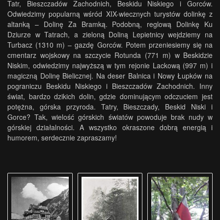
Tatr, Bieszczadów Zachodnich, Beskidu Niskiego i Gorców.
Odwiedzimy popularną wśród XIX-wiecznych turystów dolinkę z
altanką – Dolinę Za Bramką. Podobną, reglową Dolinkę Ku
Dziurze w Tatrach, a zieloną Doliną Lepietnicy wejdziemy na
Turbacz (1310 m) – gazdę Gorców. Potem przeniesiemy się na
cmentarz wojskowy na szczycie Rotunda (771 m) w Beskidzie
Niskim, odwiedzimy najwyższą w tym rejonie Lackową (997 m) i
magiczną Dolinę Bielicznej. Na deser Balnica i Nowy Łupków na
pograniczu Beskidu Niskiego i Bieszczadów Zachodnich. Inny
świat, bardzo dzikich dolin, gdzie dominującym odczuciem jest
potężna, górska przyroda. Tatry, Bieszczady, Beskid Niski i
Gorce? Tak, wielość górskich światów powoduje brak nudy w
górskiej działalności. A wszystko okraszone dobrą energią i
humorem, serdecznie zapraszamy!