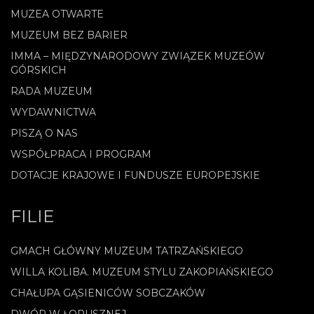
MUZEA OTWARTE
MUZEUM BEZ BARIER
IMMA – MIĘDZYNARODOWY ZWIĄZEK MUZEÓW
GÓRSKICH
RADA MUZEUM
WYDAWNICTWA
PISZĄ O NAS
WSPÓŁPRACA I PROGRAM
DOTACJE KRAJOWE I FUNDUSZE EUROPEJSKIE
FILIE
GMACH GŁÓWNY MUZEUM TATRZAŃSKIEGO
WILLA KOLIBA. MUZEUM STYLU ZAKOPIAŃSKIEGO
CHAŁUPA GĄSIENICÓW SOBCZAKÓW
DWÓR W ŁOPUSZNEJ