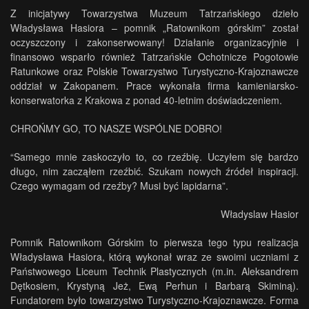
Z inicjatywy Towarzystwa Muzeum Tatrzańskiego dzieło
Władysława Hasiora – pomnik „Ratownikom górskim” został
oczyszczony i zakonserwowany! Działanie organizacyjnie i
finansowo wsparło również Tatrzańskie Ochotnicze Pogotowie
Ratunkowe oraz Polskie Towarzystwo Turystyczno-Krajoznawcze
oddział w Zakopanem. Prace wykonała firma kamieniarsko-
konserwatorka z Krakowa z ponad 40-letnim doświadczeniem.
CHROŃMY GO, TO NASZE WSPÓLNE DOBRO!
“Samego mnie zaskoczyło to, co rzeźbię. Uczyłem się bardzo
długo, nim zacząłem rzeźbić. Szukam nowych źródeł inspiracji.
Czego wymagam od rzeźby? Musi być lapidarna”.
Władyslaw Hasior
Pomnik Ratownikom Górskim to pierwsza tego typu realizacja
Władysława Hasiora, którą wykonał wraz ze swoimi uczniami z
Państwowego Liceum Technik Plastycznych (m.in. Aleksandrem
Dętkosiem, Krystyną Jeż, Ewą Perhun i Barbarą Skiminą).
Fundatorem było towarzystwo Turystyczno-Krajoznawcze. Forma