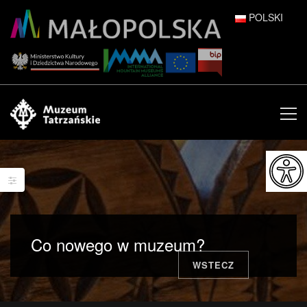
POLSKI
DEUTSCH
ENGLISH
ESPAÑOL
FRANÇAIS
ITALIANO
РУССКИЙ
Co nowego w muzeum?
中文 (中国)
WSTECZ
日本語