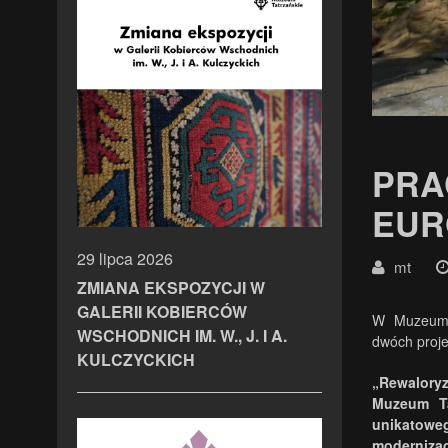
PRA
EUR
29 lipca 2026
mt
ZMIANA EKSPOZYCJI W
GALERII KOBIERCÓW
W Muzeum 
WSCHODNICH IM. W., J. I A.
dwóch proj
KULCZYCKICH
„Rewalory
Muzeum Ta
unikatowe
moderniz