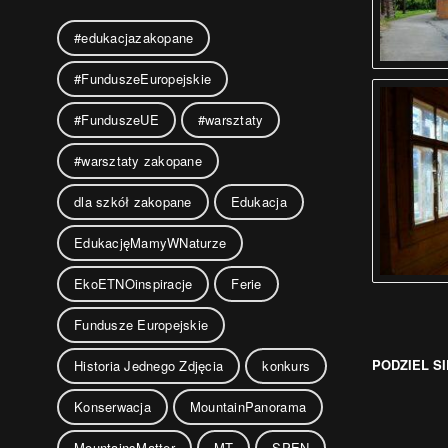
#edukacjazakopane
#FunduszeEuropejskie
#FunduszeUE
#warsztaty
#warsztaty zakopane
dla szkół zakopane
Edukacja
EdukacjęMamyWNaturze
EkoETNOinspiracje
Ferie
Fundusze Europejskie
PODZIEL SI
Historia Jednego Zdjęcia
konkurs
Konserwacja
MountainPanorama
MountainsMatter
MT
SPEN