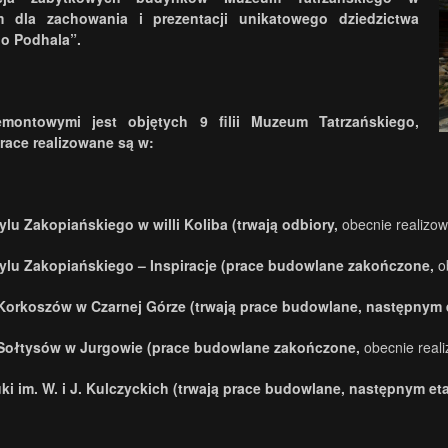
 dla zachowania i prezentacji unikatowego dziedzictwa
go Podhala”
.
emontowymi jest objętych 9 filii Muzeum Tatrzańskiego,
prace realizowane są w:
lu Zakopiańskiego w willi Koliba
(trwają odbiory,
obecnie realizow
lu Zakopiańskiego – Inspiracje
(prace budowlane zakończone,
o
Korkoszów w Czarnej Górze
(trwają prace budowlane, następnym 
Sołtysów w Jurgowie
(prace budowlane zakończone,
obecnie real
uki im. W. i J. Kulczyckich
(trwają prace budowlane, następnym et