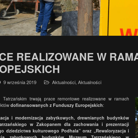
CE REALIZOWANE W RAM
OPEJSKICH
9 września 2019
Aktualności
,
Aktualności
Tatrzańskim trwają prace remontowe realizowane w ramach
ektów
dofinansowanych z Funduszy Europejskich
:
zacja i modernizacja zabytkowych, drewnianych budynków
trzańskiego w Zakopanem dla zachowania i prezentacji
go dziedzictwa kulturowego Podhala”
oraz
„Rewaloryzacja i
acja zabytkowych budynków Muzeum Tatrzańskiego w