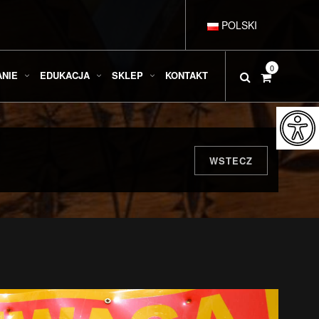
POLSKI
DEUTSCH
0
ANIE
EDUKACJA
SKLEP
KONTAKT
ENGLISH
ESPAÑOL
WSTECZ
FRANÇAIS
ITALIANO
РУССКИЙ