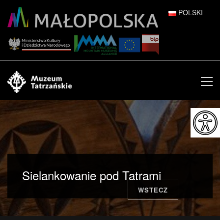
POLSKI
DEUTSCH
ENGLISH
ESPAÑOL
FRANÇAIS
ITALIANO
РУССКИЙ
Sielankowanie pod Tatrami
中文 (中国)
WSTECZ
日本語