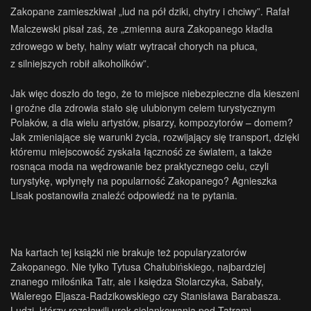
Zakopane zamieszkiwał „lud na pół dziki, chytry i chciwy”. Rafał
Malczewski pisał zaś, że „zmienna aura Zakopanego kładła
zdrowego w bety, halny wiatr wytracał chorych na płuca,
z silniejszych robił alkoholików”.
Jak więc doszło do tego, że to miejsce niebezpieczne dla kieszeni
i groźne dla zdrowia stało się ulubionym celem turystycznym
Polaków, a dla wielu artystów, pisarzy, kompozytorów – domem?
Jak zmieniające się warunki życia, rozwijający się transport, dzięki
któremu miejscowość zyskała łączność ze światem, a także
rosnąca moda na wędrowanie bez praktycznego celu, czyli
turystykę, wpłynęły na popularność Zakopanego? Agnieszka
Lisak postanowiła znaleźć odpowiedź na te pytania.
Na kartach tej książki nie brakuje też popularyzatorów
Zakopanego. Nie tylko Tytusa Chałubińskiego, najbardziej
znanego miłośnika Tatr, ale i księdza Stolarczyka, Sabały,
Walerego Eljasza-Radzikowskiego czy Stanisława Barabasza.
Ludzi, którzy rozsławili urok sielankowania pod Tatrami.