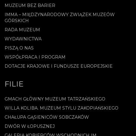
MUZEUM BEZ BARIER
IMMA – MIĘDZYNARODOWY ZWIĄZEK MUZEÓW
GÓRSKICH
RADA MUZEUM
WYDAWNICTWA
PISZĄ O NAS
WSPÓŁPRACA I PROGRAM
DOTACJE KRAJOWE I FUNDUSZE EUROPEJSKIE
FILIE
GMACH GŁÓWNY MUZEUM TATRZAŃSKIEGO
WILLA KOLIBA. MUZEUM STYLU ZAKOPIAŃSKIEGO
CHAŁUPA GĄSIENICÓW SOBCZAKÓW
DWÓR W ŁOPUSZNEJ
GALERIA KOBIERCÓW WSCHODNICH IM.