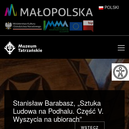
POLSKI
DEUTSCH
ENGLISH
ESPAÑOL
FRANÇAIS
ITALIANO
РУССКИЙ
Stanisław Barabasz, „Sztuka
中文 (中国)
Ludowa na Podhalu. Część V.
Wyszycia na ubiorach”
日本語
WSTECZ