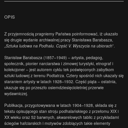
OPIS
Z przyjemnością pragniemy Państwa poinformować, iż ukazało
się drugie wydanie archiwalnej pracy Stanisława Barabasza,
„
Sztuka ludowa na Podhalu. Część V. Wyszycia na ubiorach
”.
Stanisław Barabasza (1857–1949) – artysta, pedagog,
społecznik, pionier narciarstwa i zimowej turystyki, etnograf i
kolekcjoner – jest autorem cyklu tek poświęconych zabytkom
sztuki ludowej z terenu Podtatrza. Cztery spośród nich ukazały się
staraniem artysty w latach 1928–1932. Część piąta – ostatnia,
ukazuje się po przeszło osiemdziesięcioletniej przerwie
wydawniczej.
Publikacja, przygotowywana w latach 1904–1928, składa się z
tekstu opisującego stan stroju podhalańskiego z przełomu XIX i
XX wieku oraz 52 barwnych, akwarelowych tablic z przykładami
ściegów hafciarskich i motywów zdobiących takie elementy