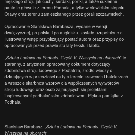
męskiego stroju jak cuchy, serdaki, portki, a także sukienne
pantofle głównie z terenu Podhala, a tylko w niewielkim stopniu
Orawy oraz terenu zamieszkanego przez górali szczawnickich.
Opracowanie Stanisława Barabasza, wydane w wersji
dwujęzycznej, po polsku i po angielsku, zostało uzupełnione o
ilustrowany wstęp przybliżający postać autora oraz przypisy do
opracowanych przed prawie stu laty tekstu i tablic.
„
Sztuka Ludowa na Podhalu. Część V. Wyszycia na ubiorach
” to
staranny, z artyzmem opracowany dokument dotyczący
zdobnictwa stroju ludowego z Podtatrza, źródło wiedzy o
działających w przeszłości na tym terenie krawcach i hafciarzach,
a wreszcie skarbnica wzorów dla współczesnych wytwórców
stroju ludowego oraz osób zajmujących się projektami
inspirowanymi podhalańskim zdobnictwem. Piękna pamiątka z
Podhala.
Stanisław Barabasz, „
Sztuka Ludowa na Podhalu. Część V.
Wyszycia na ubiorach
”