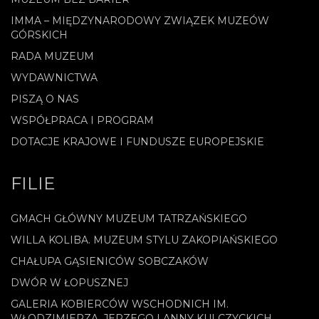
IMMA – MIĘDZYNARODOWY ZWIĄZEK MUZEÓW
GÓRSKICH
RADA MUZEUM
WYDAWNICTWA
PISZĄ O NAS
WSPÓŁPRACA I PROGRAM
DOTACJE KRAJOWE I FUNDUSZE EUROPEJSKIE
FILIE
GMACH GŁÓWNY MUZEUM TATRZAŃSKIEGO
WILLA KOLIBA. MUZEUM STYLU ZAKOPIAŃSKIEGO
CHAŁUPA GĄSIENICÓW SOBCZAKÓW
DWÓR W ŁOPUSZNEJ
GALERIA KOBIERCÓW WSCHODNICH IM.
WŁODZIMIERZA, JERZEGO I ANNY KULCZYCKICH