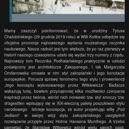
Mamy zaszczyt poinformować, że w urodziny Tytusa
Chałubińskiego (29 grudnia 2019 roku) w Willi Koliba odbędzie się
oficjalna promocja najnowszego wydania muzealnego rocznika
naukowego. Nasza radość jest tym większa, że po raz pierwszy w
historii naszego czasopisma udało się wydać trzy numery z rzędu.
Najnowszy tom Rocznika Podhalańskiego praktycznie w całości
poświęcony jest architekturze Zakopanego. I tak Małgorzata
Omilanowska omawia w nim styl zakopiański i jego konotacje
europejskie. Porusza sprawę fenomenu tego stylu i proweniencji
„tego konceptu wykreowanego przez Witkiewicza”. Badacze
wskazują tutaj, bowiem przynajmniej kilka możliwości czerpania
inspiracji przez twórcę, wśród nich norweski tzw. styl smoczy tzw.
dragestilen wpisujący się w XIX-wieczną paletę poszukiwań stylu
narodowego. Istnieje koncepcja, ze autor projektując willę „Pod
Jedlami” w swojej wizji stylu zakopiańskiego uwzględnił
rozwiązania przyjęte przez Holma Hansena Munthego. A trzeba
pamiętać, że Stanisław Witkiewicz wśród wielu swoich pasji,