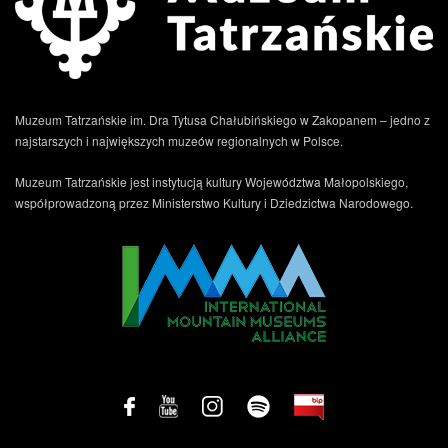
Muzeum Tatrzańskie im. Dra Tytusa Chałubińskiego w Zakopanem – jedno z
najstarszych i największych muzeów regionalnych w Polsce.
Muzeum Tatrzańskie jest instytucją kultury Województwa Małopolskiego,
współprowadzoną przez Ministerstwo Kultury i Dziedzictwa Narodowego.