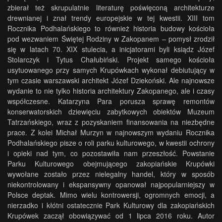
zbierał też skrupulatnie literaturę poświęconą architekturze
drewnianej i znał trendy europejskie w tej kwestii. XIII tom
Rocznika Podhalańskiego to również historia budowy kościoła
pod wezwaniem Świętej Rodziny w Zakopanem – pomysł zrodził
się w latach 70. XIX stulecia, a inicjatorami byli ksiądz Józef
Stolarczyk i Tytus Chałubiński. Projekt samego kościoła
usytuowanego przy samych Krupówkach wykonał debiutujący w
tym czasie warszawski architekt Józef Dziekoński. Ale najnowsze
wydanie to nie tylko historia architektury Zakopanego, ale i czasy
współczesne. Katarzyna Para porusza sprawę remontów
konserwatorskich dziewięciu zabytkowych obiektów Muzeum
Tatrzańskiego, wraz z pozyskaniem finansowania na niezbędne
prace. Z kolei Michał Murzyn w najnowszym wydaniu Rocznika
Podhalańskiego pisze o roli parku kulturowego, w kwestii ochrony
i opieki nad tym, co pozostawiła nam przeszłość. Powstanie
Parku Kulturowego obejmującego zakopiańskie Krupówki
wywołane zostało przez nielegalny handel, który w sposób
niekontrolowany i ekspansywny opanował najpopularniejszy w
Polsce deptak. Mimo wielu kontrowersji, ogromnych emocji, a
nierzadko i kłótni ostatecznie Park Kulturowy dla zakopiańskich
Krupówek zaczął obowiązywać od 1 lipca 2016 roku. Autor