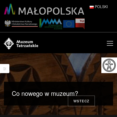
POLSKI
DEUTSCH
ENGLISH
ESPAÑOL
FRANÇAIS
ITALIANO
РУССКИЙ
Co nowego w muzeum?
中文 (中国)
WSTECZ
日本語