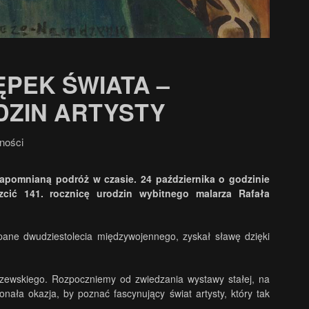
ĘPEK ŚWIATA –
DZIN ARTYSTY
ności
zapomnianą podróż w czasie. 24 października o godzinie
zcić 141. rocznicę urodzin wybitnego malarza Rafała
pane dwudziestolecia międzywojennego, zyskał sławę dzięki
lczewskiego. Rozpoczniemy od zwiedzania wystawy stałej, na
onała okazja, by poznać fascynujący świat artysty, który tak