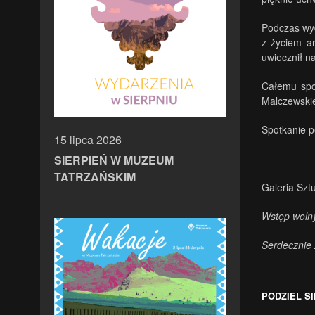
Podczas wyd
z życiem ar
uwiecznił n
Całemu spo
Malczewskie
Spotkanie p
15 lipca 2026
SIERPIEŃ W MUZEUM
TATRZAŃSKIM
Galeria Sztu
Wstęp woln
Serdecznie
PODZIEL SI