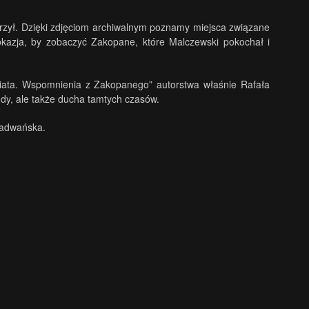
orzył. Dzięki zdjęciom archiwalnym poznamy miejsca związane
 okazja, by zobaczyć Zakopane, które Malczewski pokochał i
wiata. Wspomnienia z Zakopanego” autorstwa właśnie Rafała
rody, ale także ducha tamtych czasów.
Radwańska.