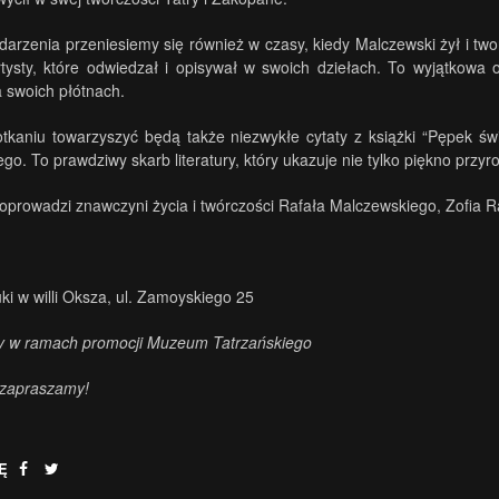
arzenia przeniesiemy się również w czasy, kiedy Malczewski żył i tw
tysty, które odwiedzał i opisywał w swoich dziełach. To wyjątkowa
a swoich płótnach.
tkaniu towarzyszyć będą także niezwykłe cytaty z książki “Pępek ś
go. To prawdziwy skarb literatury, który ukazuje nie tylko piękno przy
oprowadzi znawczyni życia i twórczości Rafała Malczewskiego, Zofia 
ki w willi Oksza, ul. Zamoyskiego 25
y w ramach promocji Muzeum Tatrzańskiego
 zapraszamy!
Ę