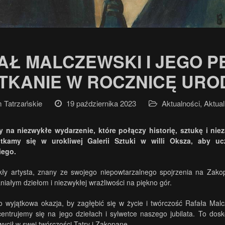
AŁ MALCZEWSKI I JEGO P
TKANIE W ROCZNICĘ URO
Tatrzańskie
19 października 2023
Aktualności
,
Aktual
 na niezwykłe wydarzenie, które połączy historię, sztukę i nie
otkamy się w urokliwej Galerii Sztuki w willi Oksza, aby uc
iego.
kły artysta, znany ze swojego niepowtarzalnego spojrzenia na Zako
iałym dziełom i niezwykłej wrażliwości na piękno gór.
o wyjątkowa okazja, by zagłębić się w życie i twórczość Rafała Ma
centrujemy się na jego dziełach i sylwetce naszego jubilata. To dosk
wycił w swej twórczości Tatry i Zakopane.