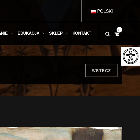
POLSKI
DEUTSCH
0
ANIE
EDUKACJA
SKLEP
KONTAKT
ENGLISH
ESPAÑOL
WSTECZ
FRANÇAIS
ITALIANO
РУССКИЙ