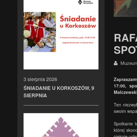
RAF
SPO
Muzeum 
3 sierpnia 2026
Zapraszamy
17:00, sp
ŚNIADANIE U KORKOSZÓW, 9
Malczewsk
SIERPNIA
Ten niezwy
swoim wspan
Spotkanie t
której skon
pięknie uch