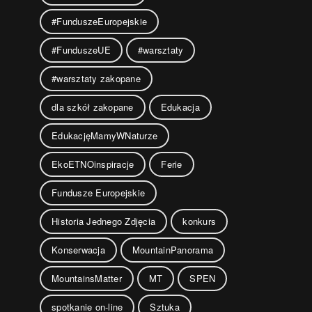
#FunduszeEuropejskie
#FunduszeUE
#warsztaty
#warsztaty zakopane
dla szkół zakopane
Edukacja
EdukacjęMamyWNaturze
EkoETNOinspiracje
Ferie
Fundusze Europejskie
Historia Jednego Zdjęcia
konkurs
Konserwacja
MountainPanorama
MountainsMatter
MT
SPEN
spotkanie on-line
Sztuka