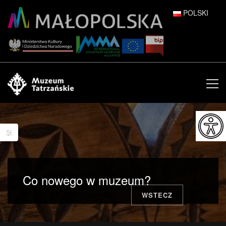
POLSKI
DEUTSCH
ENGLISH
ESPAÑOL
FRANÇAIS
ITALIANO
РУССКИЙ
Co nowego w muzeum?
中文 (中国)
WSTECZ
日本語