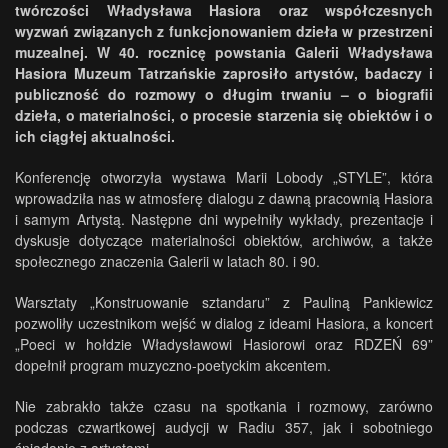
twórczości Władysława Hasiora oraz współczesnych
wyzwań związanych z funkcjonowaniem dzieła w przestrzeni
muzealnej. W 40. rocznicę powstania Galerii Władysława
Hasiora Muzeum Tatrzańskie zaprosiło artystów, badaczy i
publiczność do rozmowy o długim trwaniu – o biografii
dzieła, o materialności, o procesie starzenia się obiektów i o
ich ciągłej aktualności.
Konferencję otworzyła wystawa Marii Lobody „STYLE”, która
wprowadziła nas w atmosferę dialogu z dawną pracownią Hasiora
i samym Artystą. Następne dni wypełniły wykłady, prezentacje i
dyskusje dotyczące materialności obiektów, archiwów, a także
społecznego znaczenia Galerii w latach 80. i 90.
Warsztaty „Konstruowanie sztandaru” z Pauliną Pankiewicz
pozwoliły uczestnikom wejść w dialog z ideami Hasiora, a koncert
„Poeci w hołdzie Władysławowi Hasiorowi oraz RDZEŃ 69”
dopełnił program muzyczno-poetyckim akcentem.
Nie zabrakło także czasu na spotkania i rozmowy, zarówno
podczas czwartkowej audycji w Radiu 357, jak i sobotniego