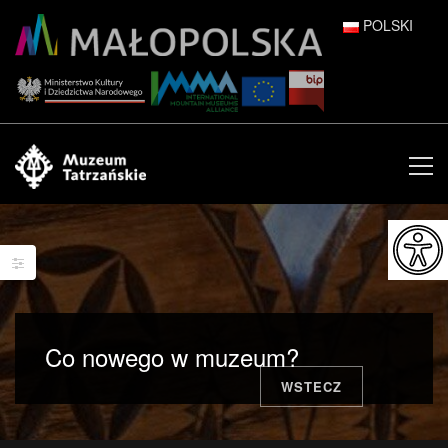
POLSKI
DEUTSCH
ENGLISH
ESPAÑOL
FRANÇAIS
ITALIANO
РУССКИЙ
Co nowego w muzeum?
中文 (中国)
WSTECZ
日本語