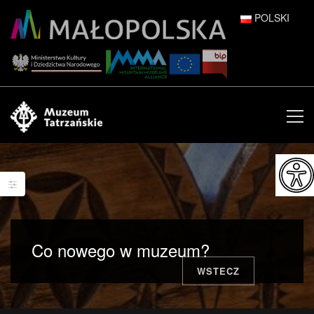
POLSKI
DEUTSCH
ENGLISH
ESPAÑOL
FRANÇAIS
ITALIANO
РУССКИЙ
Co nowego w muzeum?
中文 (中国)
WSTECZ
日本語