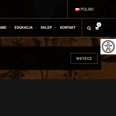
POLSKI
DEUTSCH
0
ANIE
EDUKACJA
SKLEP
KONTAKT
ENGLISH
ESPAÑOL
WSTECZ
FRANÇAIS
ITALIANO
РУССКИЙ