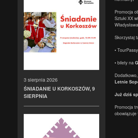
Promocja ob
Sztuki XX wi
Władysława
Skorzystaj 
• TourPass
• bilety na
G
Dodatkowo, 
3 sierpnia 2026
Letnie So
ŚNIADANIE U KORKOSZÓW, 9
Już dziś s
SIERPNIA
Promocja tr
obowiązuje 