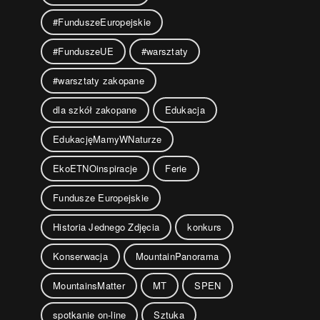
#FunduszeEuropejskie
#FunduszeUE
#warsztaty
#warsztaty zakopane
dla szkół zakopane
Edukacja
EdukacjęMamyWNaturze
EkoETNOinspiracje
Ferie
Fundusze Europejskie
Historia Jednego Zdjęcia
konkurs
Konserwacja
MountainPanorama
MountainsMatter
MT
SPEN
spotkanie on-line
Sztuka