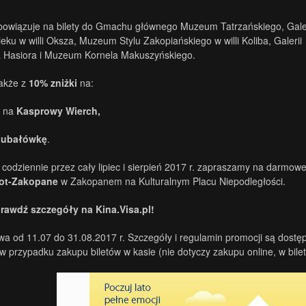
owiązuje na bilety do Gmachu głównego Muzeum Tatrzańskiego, Galer
eku w willi Oksza, Muzeum Stylu Zakopiańskiego w willi Koliba, Galerii
 Hasiora i Muzeum Kornela Makuszyńskiego.
także z
10% zniżki
na:
y na
Kasprowy Wierch,
ubałówkę
.
codziennie przez cały lipiec i sierpień 2017 r. zapraszamy na darmo
pot-Zakopane
w Zakopanem na Kulturalnym Placu Niepodległości.
prawdź szczegóły na Kina.Visa.pl!
wa od 11.07 do 31.08.2017 r. Szczegóły i regulamin promocji są dostępn
w przypadku zakupu biletów w kasie (nie dotyczy zakupu online, w bilet