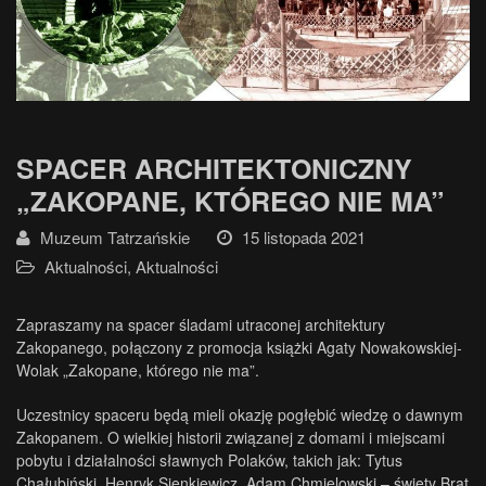
SPACER ARCHITEKTONICZNY
„ZAKOPANE, KTÓREGO NIE MA”
Muzeum Tatrzańskie
15 listopada 2021
Aktualności
,
Aktualności
Zapraszamy na spacer śladami utraconej architektury
Zakopanego, połączony z promocja książki Agaty Nowakowskiej-
Wolak „Zakopane, którego nie ma”.
Uczestnicy spaceru będą mieli okazję pogłębić wiedzę o dawnym
Zakopanem. O wielkiej historii związanej z domami i miejscami
pobytu i działalności sławnych Polaków, takich jak: Tytus
Chałubiński, Henryk Sienkiewicz, Adam Chmielowski – święty Brat