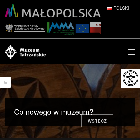
POLSKI
DEUTSCH
ENGLISH
ESPAÑOL
FRANÇAIS
ITALIANO
РУССКИЙ
Co nowego w muzeum?
中文 (中国)
WSTECZ
日本語