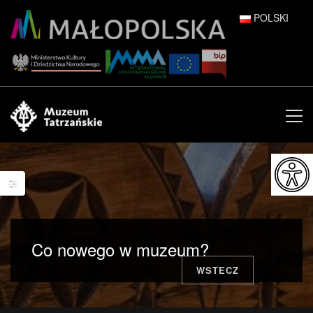
POLSKI
DEUTSCH
ENGLISH
ESPAÑOL
FRANÇAIS
ITALIANO
РУССКИЙ
Co nowego w muzeum?
中文 (中国)
WSTECZ
日本語