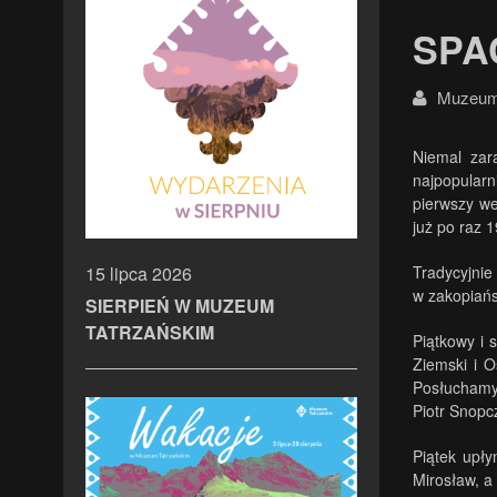
SPA
Muzeum 
Niemal zar
najpopularn
pierwszy we
już po raz 
Tradycyjnie
15 lipca 2026
w zakopiańs
SIERPIEŃ W MUZEUM
TATRZAŃSKIM
Piątkowy i 
Ziemski i O
Posłuchamy 
Piotr Snopc
Piątek upł
Mirosław, a