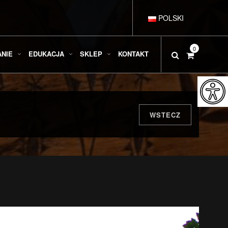
POLSKI
DEUTSCH
0
ANIE
EDUKACJA
SKLEP
KONTAKT
ENGLISH
ESPAÑOL
WSTECZ
FRANÇAIS
ITALIANO
РУССКИЙ