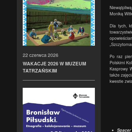
Niewątpliwą
Moniką Wit
Dla tych, 
towarzystwi
opowieściam
„Szczytoman
22 czerwca 2026
Po raz pie
Polskimi Ko
WAKACJE 2026 W MUZEUM
Kasprowy Wi
TATRZAŃSKIM
także zajęc
kwestie zwi
Spacer