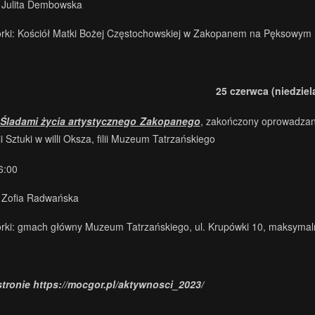
 Julita Dembowska
órki: Kościół Matki Bożej Częstochowskiej w Zakopanem na Pęksowym B
25 czerwca (niedziel
 Śladami życia artystycznego Zakopanego
, zakończony oprowadzani
i Sztuki w willi Oksza, filii Muzeum Tatrzańskiego
6:00
 Zofia Radwańska
órki: gmach główny Muzeum Tatrzańskiego, ul. Krupówki 10, maksymal
stronie
https://mocgor.pl/aktywnosci_2023/