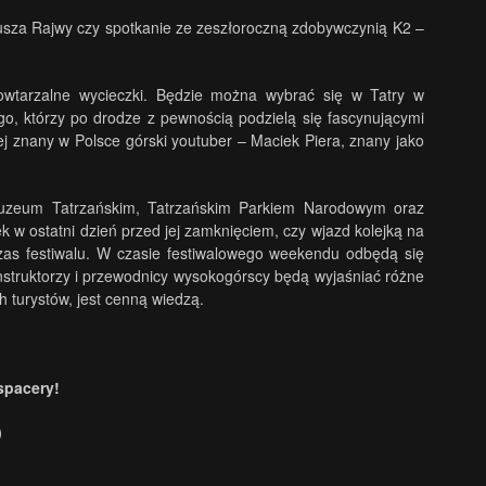
iusza Rajwy czy spotkanie ze zeszłoroczną zdobywczynią K2 –
powtarzalne wycieczki. Będzie można wybrać się w Tatry w
go, którzy po drodze z pewnością podzielą się fascynującymi
j znany w Polsce górski youtuber – Maciek Piera, znany jako
Muzeum Tatrzańskim, Tatrzańskim Parkiem Narodowym oraz
 w ostatni dzień przed jej zamknięciem, czy wjazd kolejką na
czas festiwalu. W czasie festiwalowego weekendu odbędą się
nstruktorzy i przewodnicy wysokogórscy będą wyjaśniać różne
 turystów, jest cenną wiedzą.
spacery!
)