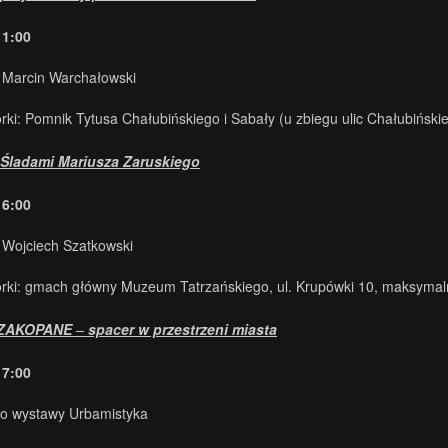
11:00
 Marcin Warchałowski
órki: Pomnik Tytusa Chałubińskiego i Sabały (u zbiegu ulic Chałubińsk
 Śladami Mariusza Zaruskiego
16:00
 Wojciech Szatkowski
órki: gmach główny Muzeum Tatrzańskiego, ul. Krupówki 10, maksymaln
ZAKOPANE
–
spacer w przestrzeni miasta
17:00
do wystawy Urbamistyka