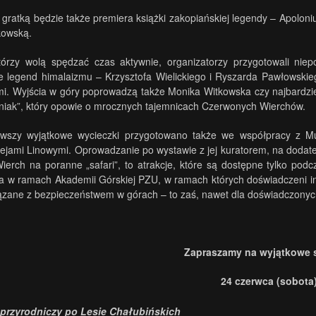
 gratką będzie także premiera książki zakopiańskiej legendy – Apolon
kowską.
którzy wolą spędzać czas aktywnie, organizatorzy przygotowali nie
e legend himalaizmu – Krzysztofa Wielickiego i Ryszarda Pawłowskie
i. Wyjścia w góry poprowadzą także Monika Witkowska czy najbardzie
iak”, który opowie o mrocznych tajemnicach Czerwonych Wierchów.
rwszy wyjątkowe wycieczki przygotowano także we współpracy z 
lejami Linowymi. Oprowadzanie po wystawie z jej kuratorem, na dodatek
erch na poranne „safari”, to atrakcje, które są dostępne tylko pod
ia w ramach Akademii Górskiej PZU, w ramach których doświadczeni i
ązane z bezpieczeństwem w górach – to zaś, nawet dla doświadczonych
Zapraszamy na wyjątkowe 
24 czerwca (sobota
.
 przyrodniczy po Lesie Chałubińskich