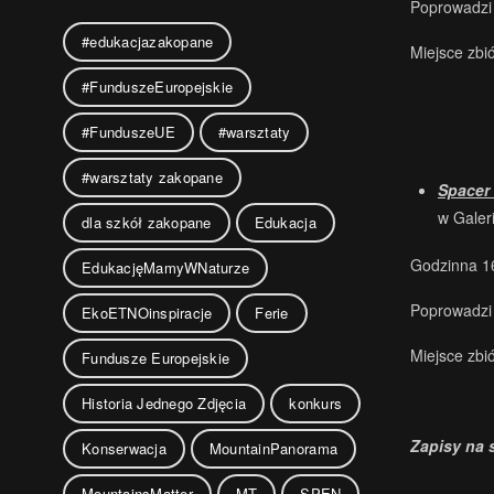
Poprowadzi
#edukacjazakopane
Miejsce zbi
#FunduszeEuropejskie
#FunduszeUE
#warsztaty
#warsztaty zakopane
Spacer
w Galeri
dla szkół zakopane
Edukacja
Godzinna 1
EdukacjęMamyWNaturze
Poprowadzi
EkoETNOinspiracje
Ferie
Miejsce zbi
Fundusze Europejskie
Historia Jednego Zdjęcia
konkurs
Zapisy na 
Konserwacja
MountainPanorama
MountainsMatter
MT
SPEN