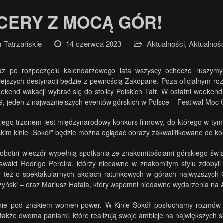
CERY Z MOCĄ GÓR!
Tatrzańskie
14 czerwca 2023
Aktualności
,
Aktualnoś
az po rozpoczęciu kalendarzowego lata wszyscy ochoczo ruszymy 
iejszych destynacji będzie z pewnością Zakopane. Poza oficjalnym ro
ekend wakacji wybrać się do stolicy Polskich Tatr. W ostatni weeke
19, jeden z najważniejszych eventów górskich w Polsce – Festiwal Moc 
 jego trzonem jest międzynarodowy konkurs filmowy, do którego w tym 
kim kinie „Sokół” będzie można oglądać obrazy zakwalifikowane do ko
sobotni wieczór wypełnią spotkania ze znakomitościami górskiego świa
swald Rodrigo Pereira, którzy niedawno w znakomitym stylu zdobyli 
też o spektakularnych akcjach ratunkowych w górach najwyższych Op
zyński – oraz Mariusz Hatala, który wspomni niedawne wydarzenia na 
ynie pod znakiem women-power. W Kinie Sokół posłuchamy rozmów z
 także dwoma paniami, które realizują swoje ambicje na największych sk