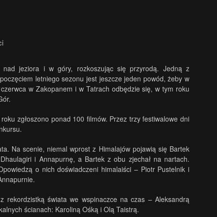
ci
nad jeziora i w góry, rozkoszując się przyrodą. Jedną z
zpoczęciem letniego sezonu jest jeszcze jeden powód, żeby w
nd czerwca w Zakopanem i w Tatrach odbędzie się, w tym roku
Gór.
roku zgłoszono ponad 100 filmów. Przez trzy festiwalowe dni
nkursu.
ta. Na scenie, niemal wprost z Himalajów pojawią się Bartek
Dhaulagiri i Annapurnę, a Bartek z obu zjechał na nartach.
owiedzą o nich doświadczeni himalaiści – Piotr Pustelnik i
Annapurnie.
 rekordzistką świata we wspinaczce na czas – Aleksandrą
alnych ścianach: Karoliną Ośką i Olą Taistrą.