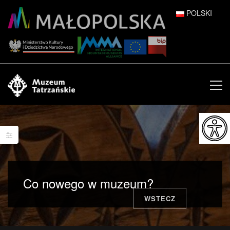
POLSKI
DEUTSCH
ENGLISH
ESPAÑOL
FRANÇAIS
ITALIANO
РУССКИЙ
Co nowego w muzeum?
中文 (中国)
WSTECZ
日本語