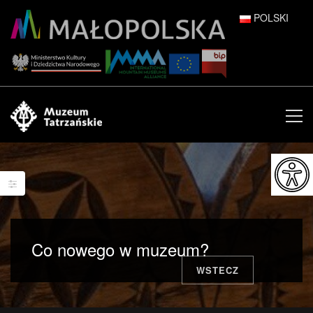
POLSKI
DEUTSCH
ENGLISH
ESPAÑOL
FRANÇAIS
ITALIANO
РУССКИЙ
Co nowego w muzeum?
中文 (中国)
WSTECZ
日本語