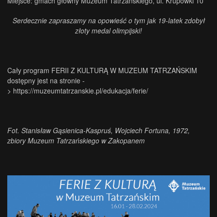
Miejsce: gmach główny Muzeum Tatrzańskiego, ul. Krupówki 10
Serdecznie zapraszamy na opowieść o tym jak 19-latek zdobył
złoty medal olimpijski!
Cały program FERII Z KULTURĄ W MUZEUM TATRZAŃSKIM
dostępny jest na stronie -
>
https://muzeumtatrzanskie.pl/edukacja/ferie/
Fot. Stanisław Gąsienica-Kaspruś, Wojciech Fortuna, 1972,
zbiory Muzeum Tatrzańskiego w Zakopanem