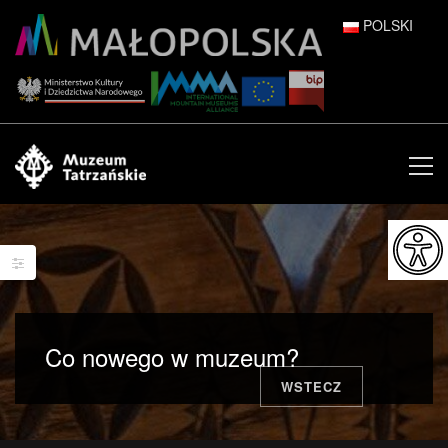
POLSKI
DEUTSCH
ENGLISH
ESPAÑOL
FRANÇAIS
ITALIANO
РУССКИЙ
Co nowego w muzeum?
中文 (中国)
WSTECZ
日本語