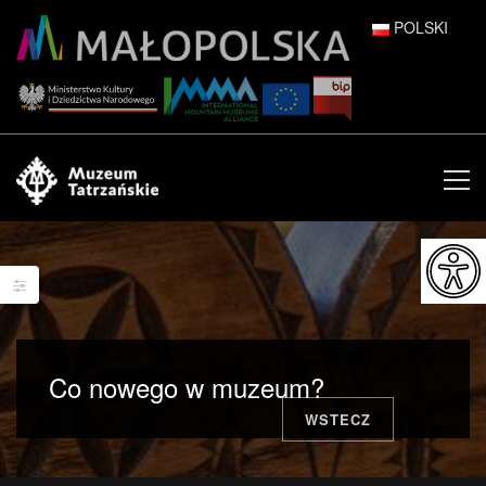
POLSKI
DEUTSCH
ENGLISH
ESPAÑOL
FRANÇAIS
ITALIANO
РУССКИЙ
Co nowego w muzeum?
中文 (中国)
WSTECZ
日本語