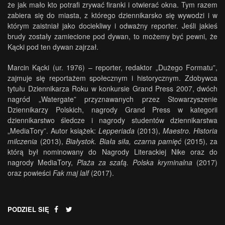
że jak mało kto potrafi zrywać firanki i otwierać okna. Tym razem
zabiera się do miasta, z którego dziennikarsko się wywodzi i w
którym zaistniał jako dociekliwy i odważny reporter. Jeśli jakieś
brudy zostały zamiecione pod dywan, to możemy być pewni, że
Kącki pod ten dywan zajrzał.
Marcin Kącki (ur. 1976) – reporter, redaktor „Dużego Formatu”,
zajmuje się reportażem społecznym i historycznym. Zdobywca
tytułu Dziennikarza Roku w konkursie Grand Press 2007, dwóch
nagród „Watergate” przyznawanych przez Stowarzyszenie
Dziennikarzy Polskich, nagrody Grand Press w kategorii
dziennikarstwo śledcze i nagrody studentów dziennikarstwa
„MediaTory”. Autor książek:
Lepperiada
(2013),
Maestro. Historia
milczenia
(2013),
Białystok. Biała siła, czarna pamięć
(2015), za
którą był nominowany do Nagrody Literackiej Nike oraz do
nagrody MediaTory,
Plaża za szafą. Polska kryminalna
(2017)
oraz powieści
Fak maj lalf
(2017).
PODZIEL SIĘ