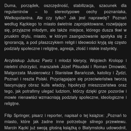
Duma, porządek, oszczędność, stabilizacja, szacunek dla
regulaminów – to stereotypowe cechy poznaniaka,
Wielkopolanina. Ale czy tylko? Jak jest naprawdę? Poznań
według Kąckiego to miasto świetnie zaprojektowane, rozwijające
się, przyjazne młodym, ale także miejsce, którego dusza tkwi w
pruskim drylu, miasto, w którym zaangażowanie spotyka się z
ignorancją, a pod płaszczykiem religii i ideowości kryją się często
podziały społeczne i religijne, agresja, złość i niskie instynkty.
Arcybiskup Juliusz Paetz i młodzi klerycy, Wojciech Krolopp i
nieletni chórzyści, marszałek Józef Piłsudski i Roman Dmowski,
Małgorzata Musierowicz i Stanisław Barańczak, katolicy i Żydzi,
Poznań i reszta Polski. Przyciągające się przeciwieństwa tworzą
fascynujący obraz kulis władzy, hipokryzji mieszczaństwa oraz
tego, jak potrafimy ulegać ludziom, którzy dzięki grze pozorów i
mowie nienawiści wzmacniają podziały społeczne, ideologiczne i
religijne.
Filip Springer, pisarz i reporter, napisał o tej książce: „Poznań to
miasto, które jak żadne inne potrzebuje silnego przewiewu.
Marcin Kącki już swoją głośną książką o Białymstoku udowodnił,