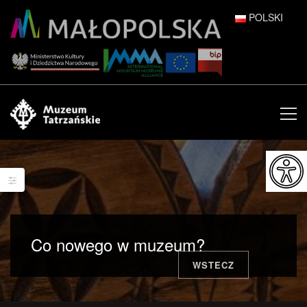
POLSKI
DEUTSCH
ENGLISH
ESPAÑOL
FRANÇAIS
ITALIANO
РУССКИЙ
Co nowego w muzeum?
中文 (中国)
WSTECZ
日本語