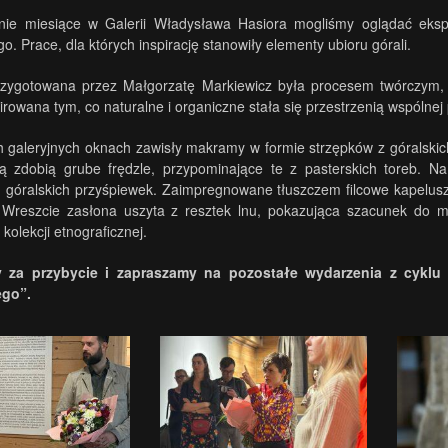
tnie miesiące w Galerii Władysława Hasiora mogliśmy oglądać ek
o. Prace, dla których inspirację stanowiły elementy ubioru górali.
ygotowana przez Małgorzatę Markiewicz była procesem twórczym, w k
pirowana tym, co naturalne i organiczne stała się przestrzenią wspólnej 
 galeryjnych oknach zawisły makramy w formie strzępków z góralskich
rą zdobią grube frędzle, przypominające te z pasterskich toreb. N
góralskich przyśpiewek. Zaimpregnowane tłuszczem filcowe kapelusze 
. Wreszcie zasłona uszyta z resztek lnu, pokazująca szacunek do m
kolekcji etnograficznej.
y za przybycie i zapraszamy na pozostałe wydarzenia z cyklu
ego”.
.