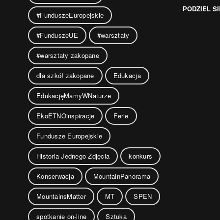
PODZIEL SI
#FunduszeEuropejskie
#FunduszeUE
#warsztaty
#warsztaty zakopane
dla szkół zakopane
Edukacja
EdukacjęMamyWNaturze
EkoETNOinspiracje
Ferie
Fundusze Europejskie
Historia Jednego Zdjęcia
konkurs
Konserwacja
MountainPanorama
MountainsMatter
MT
SPEN
spotkanie on-line
Sztuka