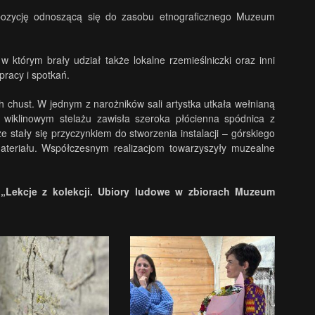
spozycję odnoszącą się do zasobu etnograficznego Muzeum
tórym brały udział także lokalne rzemieślniczki oraz inni
pracy i spotkań.
 chust. W jednym z narożników sali artystka utkała wełnianą
a wiklinowym stelażu zawisła szeroka płócienna spódnica z
stały się przyczynkiem do stworzenia instalacji – górskiego
ateriału. Współczesnym realizacjom towarzyszyły muzealne
 „Lekcje z kolekcji. Ubiory ludowe w zbiorach Muzeum