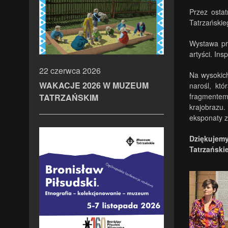
Przez osta
Tatrzańskieg
Wystawa prz
artyści. Ins
22 czerwca 2026
Na wysokich
WAKACJE 2026 W MUZEUM
narośl, któ
fragmentem 
TATRZAŃSKIM
krajobrazu
eksponaty z 
Dziękujem
Tatrzański