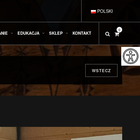
POLSKI
DEUTSCH
0
ANIE
EDUKACJA
SKLEP
KONTAKT
ENGLISH
ESPAÑOL
WSTECZ
FRANÇAIS
ITALIANO
РУССКИЙ