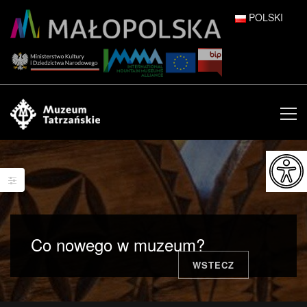
POLSKI
DEUTSCH
ENGLISH
ESPAÑOL
FRANÇAIS
ITALIANO
РУССКИЙ
Co nowego w muzeum?
中文 (中国)
WSTECZ
日本語