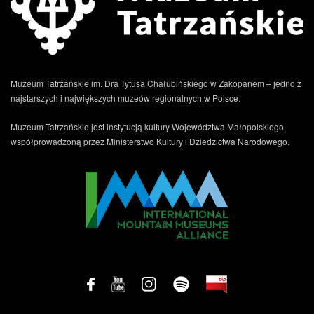
Muzeum Tatrzańskie im. Dra Tytusa Chałubińskiego w Zakopanem – jedno z
najstarszych i największych muzeów regionalnych w Polsce.
Muzeum Tatrzańskie jest instytucją kultury Województwa Małopolskiego,
współprowadzoną przez Ministerstwo Kultury i Dziedzictwa Narodowego.