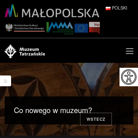
POLSKI
DEUTSCH
ENGLISH
ESPAÑOL
FRANÇAIS
ITALIANO
РУССКИЙ
Co nowego w muzeum?
中文 (中国)
WSTECZ
日本語