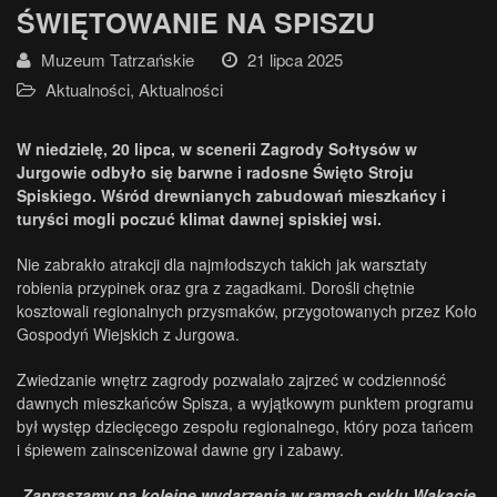
ŚWIĘTOWANIE NA SPISZU
Muzeum Tatrzańskie
21 lipca 2025
Aktualności
,
Aktualności
W niedzielę, 20 lipca, w scenerii Zagrody Sołtysów w
Jurgowie odbyło się barwne i radosne Święto Stroju
Spiskiego. Wśród drewnianych zabudowań mieszkańcy i
turyści mogli poczuć klimat dawnej spiskiej wsi.
Nie zabrakło atrakcji dla najmłodszych takich jak warsztaty
robienia przypinek oraz gra z zagadkami. Dorośli chętnie
kosztowali regionalnych przysmaków, przygotowanych przez Koło
Gospodyń Wiejskich z Jurgowa.
Zwiedzanie wnętrz zagrody pozwalało zajrzeć w codzienność
dawnych mieszkańców Spisza, a wyjątkowym punktem programu
był występ dziecięcego zespołu regionalnego, który poza tańcem
i śpiewem zainscenizował dawne gry i zabawy.
Zapraszamy na kolejne wydarzenia w ramach cyklu Wakacje