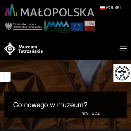
POLSKI
DEUTSCH
ENGLISH
ESPAÑOL
FRANÇAIS
ITALIANO
РУССКИЙ
Co nowego w muzeum?
中文 (中国)
WSTECZ
日本語