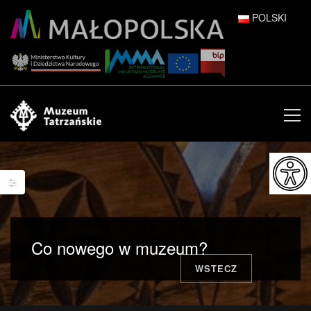
POLSKI
DEUTSCH
ENGLISH
ESPAÑOL
FRANÇAIS
ITALIANO
РУССКИЙ
Co nowego w muzeum?
中文 (中国)
WSTECZ
日本語