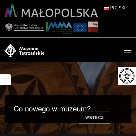
POLSKI
DEUTSCH
ENGLISH
ESPAÑOL
FRANÇAIS
ITALIANO
РУССКИЙ
Co nowego w muzeum?
中文 (中国)
WSTECZ
日本語