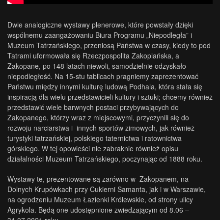
Dwie analogiczne wystawy plenerowe, które powstały dzięki
wspólnemu zaangażowaniu Biura Programu „Niepodległa” i
Muzeum Tatrzańskiego, przeniosą Państwa w czasy, kiedy to pod
Tatrami uformowała się Rzeczpospolita Zakopiańska, a
Zakopane, po 148 latach niewoli, samodzielnie odzyskało
niepodległość. Na 15-stu tablicach pragniemy zaprezentować
Państwu między innymi kulturę ludową Podhala, która stała się
inspiracją dla wielu przedstawicieli kultury i sztuki; chcemy również
przedstawić wiele barwnych postaci przybywających do
Zakopanego, którzy wraz z miejscowymi, przyczynili się do
rozwoju narciarstwa i innych sportów zimowych, jak również
turystyki tatrzańskiej, polskiego taternictwa i ratownictwa
górskiego. W tej opowieści nie zabraknie również opisu
działalności Muzeum Tatrzańskiego, poczynając od 1888 roku.
Wystawy te, prezentowane są zarówno w Zakopanem, na
Dolnych Krupówkach przy Cukierni Samanta, jak i w Warszawie,
na ogrodzeniu Muzeum Łazienki Królewskie, od strony ulicy
Agrykola. Będą one udostępnione zwiedzającym od 8.06 –
31.07.2021 roku.