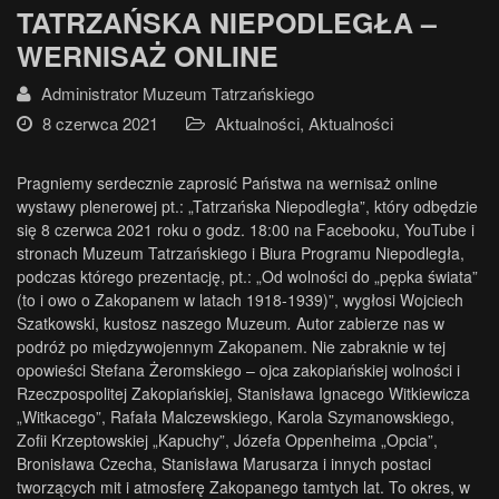
TATRZAŃSKA NIEPODLEGŁA –
WERNISAŻ ONLINE
Administrator Muzeum Tatrzańskiego
8 czerwca 2021
Aktualności
,
Aktualności
Pragniemy serdecznie zaprosić Państwa na wernisaż online
wystawy plenerowej pt.: „Tatrzańska Niepodległa”, który odbędzie
się 8 czerwca 2021 roku o godz. 18:00 na Facebooku, YouTube i
stronach Muzeum Tatrzańskiego i Biura Programu Niepodległa,
podczas którego prezentację, pt.: „Od wolności do „pępka świata”
(to i owo o Zakopanem w latach 1918-1939)”, wygłosi Wojciech
Szatkowski, kustosz naszego Muzeum
.
Autor zabierze nas w
podróż po międzywojennym Zakopanem. Nie zabraknie w tej
opowieści Stefana Żeromskiego – ojca zakopiańskiej wolności i
Rzeczpospolitej Zakopiańskiej, Stanisława Ignacego Witkiewicza
„Witkacego”, Rafała Malczewskiego, Karola Szymanowskiego,
Zofii Krzeptowskiej „Kapuchy”, Józefa Oppenheima „Opcia”,
Bronisława Czecha, Stanisława Marusarza i innych postaci
tworzących mit i atmosferę Zakopanego tamtych lat. To okres, w