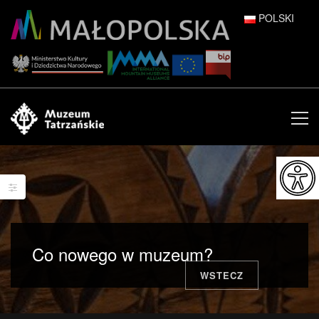
POLSKI
DEUTSCH
ENGLISH
ESPAÑOL
FRANÇAIS
ITALIANO
РУССКИЙ
Co nowego w muzeum?
中文 (中国)
WSTECZ
日本語