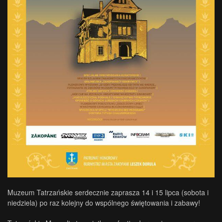
Muzeum Tatrzańskie serdecznie zaprasza 14 i 15 lipca (sobota i
niedziela) po raz kolejny do wspólnego świętowania i zabawy!