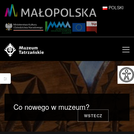
POLSKI
DEUTSCH
ENGLISH
ESPAÑOL
FRANÇAIS
ITALIANO
РУССКИЙ
Co nowego w muzeum?
中文 (中国)
WSTECZ
日本語