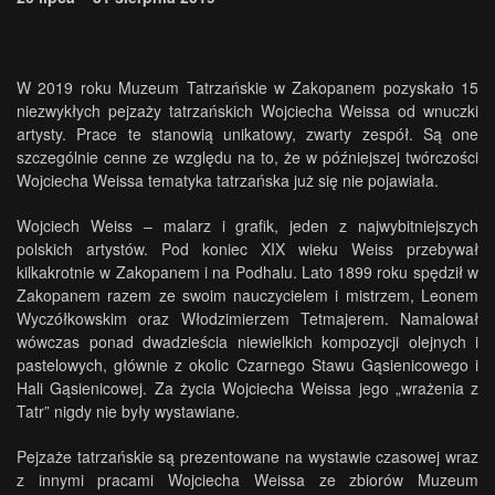
W 2019 roku Muzeum Tatrzańskie w Zakopanem pozyskało 15
niezwykłych pejzaży tatrzańskich Wojciecha Weissa od wnuczki
artysty. Prace te stanowią unikatowy, zwarty zespół. Są one
szczególnie cenne ze względu na to, że w późniejszej twórczości
Wojciecha Weissa tematyka tatrzańska już się nie pojawiała.
Wojciech Weiss – malarz i grafik, jeden z najwybitniejszych
polskich artystów. Pod koniec XIX wieku Weiss przebywał
kilkakrotnie w Zakopanem i na Podhalu. Lato 1899 roku spędził w
Zakopanem razem ze swoim nauczycielem i mistrzem, Leonem
Wyczółkowskim oraz Włodzimierzem Tetmajerem. Namalował
wówczas ponad dwadzieścia niewielkich kompozycji olejnych i
pastelowych, głównie z okolic Czarnego Stawu Gąsienicowego i
Hali Gąsienicowej. Za życia Wojciecha Weissa jego „wrażenia z
Tatr” nigdy nie były wystawiane.
Pejzaże tatrzańskie są prezentowane na wystawie czasowej wraz
z innymi pracami Wojciecha Weissa ze zbiorów Muzeum