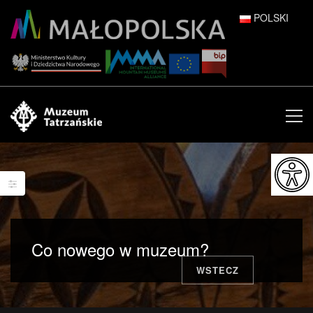
POLSKI
DEUTSCH
ENGLISH
ESPAÑOL
FRANÇAIS
ITALIANO
РУССКИЙ
Co nowego w muzeum?
中文 (中国)
WSTECZ
日本語