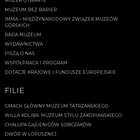
MUZEA OTWARTE
MUZEUM BEZ BARIER
IMMA – MIĘDZYNARODOWY ZWIĄZEK MUZEÓW
GÓRSKICH
RADA MUZEUM
WYDAWNICTWA
PISZĄ O NAS
WSPÓŁPRACA I PROGRAM
DOTACJE KRAJOWE I FUNDUSZE EUROPEJSKIE
FILIE
GMACH GŁÓWNY MUZEUM TATRZAŃSKIEGO
WILLA KOLIBA. MUZEUM STYLU ZAKOPIAŃSKIEGO
CHAŁUPA GĄSIENICÓW SOBCZAKÓW
DWÓR W ŁOPUSZNEJ