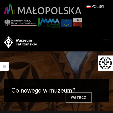
POLSKI
DEUTSCH
ENGLISH
ESPAÑOL
FRANÇAIS
ITALIANO
РУССКИЙ
Co nowego w muzeum?
中文 (中国)
WSTECZ
日本語