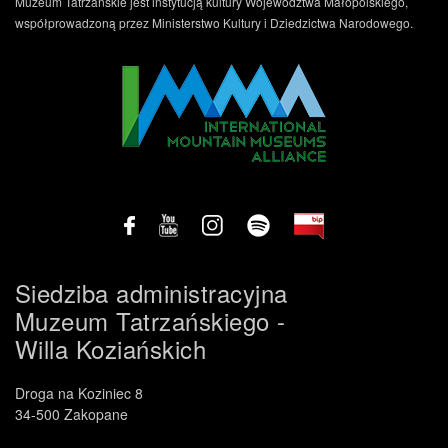
Muzeum Tatrzańskie jest instytucją kultury Województwa Małopolskiego,
współprowadzoną przez Ministerstwo Kultury i Dziedzictwa Narodowego.
Siedziba administracyjna
.
Muzeum Tatrzańskiego -
Willa Koziańskich
Droga na Koziniec 8
34-500 Zakopane