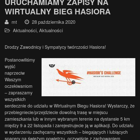
URUCHAMIAMY ZAPISY NA
WIRTUALNY BIEG HASIORA
mt
28 października 2020
Aktualności
,
Aktualności
Drodzy Zawodnicy i Sympatycy twórczości Hasiora!
Postanowiliśmy
wyjść
naprzeciw
Waszym
oczekiwaniom
– zapraszamy
wszystkich
serdecznie do udziału w Wirtualnym Biegu Hasiora! Wystarczy, że
przebiegniecie/przejdziecie dowolną trasę w miejscu
zamieszkania lub w innym wybranym terenie na dystansie 5 km
między 9 a 22 listopada i zarejestrujecie ją w aplikacji. Do udziału
w wydarzeniu zachęcamy wszystkich – biegających i lubiących
spacery na świeżym powietrzu, oczywiście z zachowaniem