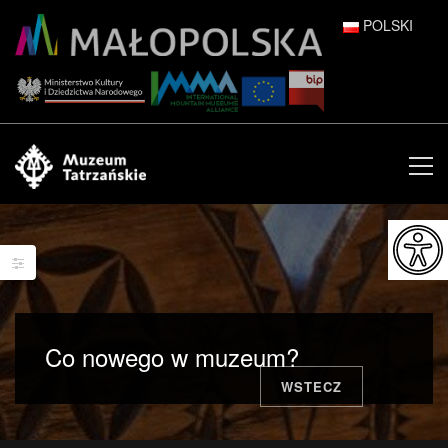
POLSKI
DEUTSCH
ENGLISH
ESPAÑOL
FRANÇAIS
ITALIANO
РУССКИЙ
Co nowego w muzeum?
中文 (中国)
WSTECZ
日本語