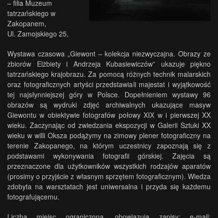
– filia Muzeum
tatrzańskiego w
Zakopanem,
Ul. Zamojskiego 25,
Wystawa czasowa „Giewont – kolekcja niezwyczajna. Obrazy ze
zbiorów Elżbiety i Andrzeja Kubasiewiczów” ukazuje piękno
tatrzańskiego krajobrazu. Za pomocą różnych technik malarskich
oraz fotograficznych artyści przedstawiali majestat i wyjątkowość
tej najsłynniejszej góry w Polsce. Dopełnieniem wystawy 96
obrazów są wydruki zdjęć archiwalnych ukazujące masyw
Giewontu w obiektywie fotografów połowy XIX w i pierwszej XX
wieku. Zaczynając od zwiedzania ekspozycji w Galerii Sztuki XX
wieku w willi Oksza podążymy na zimowy plener fotograficzny na
terenie Zakopanego, na którym uczestnicy zapoznają się z
podstawami wykonywania fotografii górskiej. Zajęcia są
przeznaczone dla użytkowników wszystkich rodzajów aparatów
(prosimy o przyjście z własnym sprzętem fotograficznym). Wiedza
zdobyta na warsztatach jest uniwersalna i przyda się każdemu
fotografującemu.
Liczba miejsc ograniczona, obowiązują zapisy: e-mail: