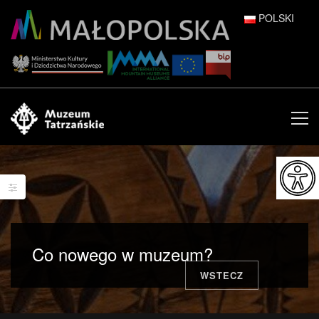
POLSKI
DEUTSCH
ENGLISH
ESPAÑOL
FRANÇAIS
ITALIANO
РУССКИЙ
Co nowego w muzeum?
中文 (中国)
WSTECZ
日本語