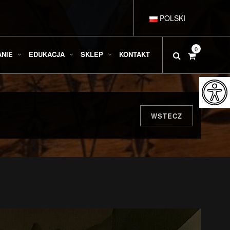
POLSKI
DEUTSCH
0
ANIE
EDUKACJA
SKLEP
KONTAKT
ENGLISH
ESPAÑOL
WSTECZ
FRANÇAIS
ITALIANO
РУССКИЙ