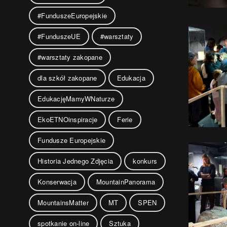
#FunduszeEuropejskie
#FunduszeUE
#warsztaty
#warsztaty zakopane
dla szkół zakopane
Edukacja
EdukacjęMamyWNaturze
EkoETNOinspiracje
Ferie
Fundusze Europejskie
Historia Jednego Zdjęcia
konkurs
Konserwacja
MountainPanorama
MountainsMatter
MT
SPEN
spotkanie on-line
Sztuka