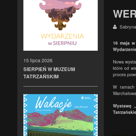
WER
Sabryna
16 maja w
Wydarzenie
15 lipca 2026
Nowa wystaw
które od wi
SIERPIEŃ W MUZEUM
proces pows
TATRZAŃSKIM
W ramach o
Warchałows
Wystawę „
Tatrzański