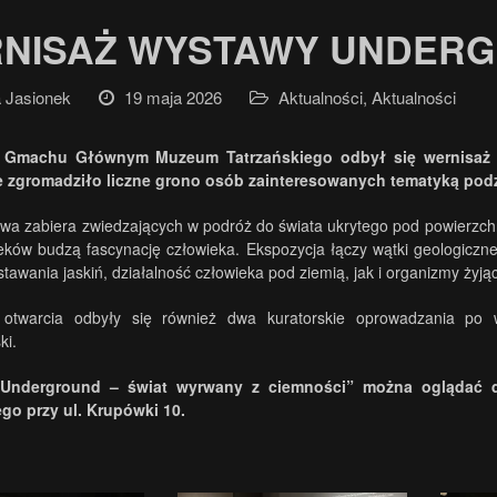
NISAŻ WYSTAWY UNDER
 Jasionek
19 maja 2026
Aktualności
,
Aktualności
 Gmachu Głównym Muzeum Tatrzańskiego odbył się wernisaż 
 zgromadziło liczne grono osób zainteresowanych tematyką podzie
a zabiera zwiedzających w podróż do świata ukrytego pod powierzchnią
eków budzą fascynację człowieka. Ekspozycja łączy wątki geologiczne,
tawania jaskiń, działalność człowieka pod ziemią, jak i organizmy żyją
twarcia odbyły się również dwa kuratorskie oprowadzania po wy
ki.
Underground – świat wyrwany z ciemności” można ogląda
ego przy ul. Krupówki 10.